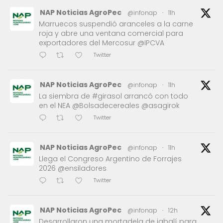
NAP Noticias AgroPec
@infonap
·
11h
Marruecos suspendió aranceles a la carne
roja y abre una ventana comercial para
exportadores del Mercosur @IPCVA
Twitter
NAP Noticias AgroPec
@infonap
·
11h
La siembra de #girasol arrancó con todo
en el NEA @Bolsadecereales @asagirok
Twitter
NAP Noticias AgroPec
@infonap
·
11h
Llega el Congreso Argentino de Forrajes
2026 @ensiladores
Twitter
NAP Noticias AgroPec
@infonap
·
12h
Desarrollaron una mortadela de jabalí para