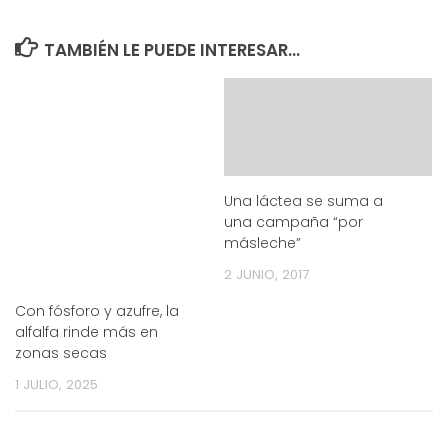
TAMBIÉN LE PUEDE INTERESAR...
Una láctea se suma a
una campaña “por
másleche”
2 JUNIO, 2017
Con fósforo y azufre, la
alfalfa rinde más en
zonas secas
1 JULIO, 2025