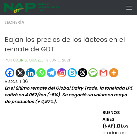
Skip to content
LECHERÍA
Bajan los precios de los lácteos en el
remate de GDT
POR
GABRIEL QUAIZEL
·
3 JUNIO, 2021
Vistas:
1186
En el último remate del Global Dairy Trade, la tonelada
LPE
cotizó en 4.062/ton (-5%). Se negoció un volumen mayo
de productos (+ 4,97%).
BUENOS
AIRES
(NAP).E
l Los
productos