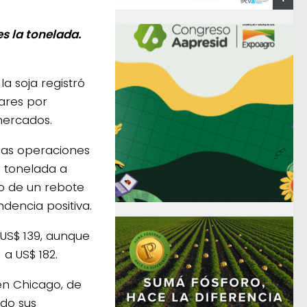
s la tonelada.
a soja registró
ares por
mercados.
las operaciones
a tonelada a
io de un rebote
dencia positiva.
 US$ 139, aunque
 a US$ 182.
 en Chicago, de
do sus