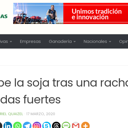
ivas
Empresas
Ganadería
Nacionales
Opi
be la soja tras una rach
das fuertes
RIEL QUAIZEL
·
17 MARZO, 2020