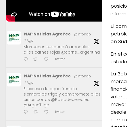
posici
inform
El com
petról
NAP Noticias AgroPec
@infonap
·
en Sud
7 Ago
Marruecos suspendió aranceles
a las carnes rojas @carne_argentina
En el c
Twitter
estado
La Bol
NAP Noticias AgroPec
@infonap
·
mercad
7 Ago
financ
El exceso de agua frena la
siembra de trigo y compromete a los
valore
ciclos cortos @Bolsadecereales
mayorm
@ArgenTrigo
desale
Twitter
como e