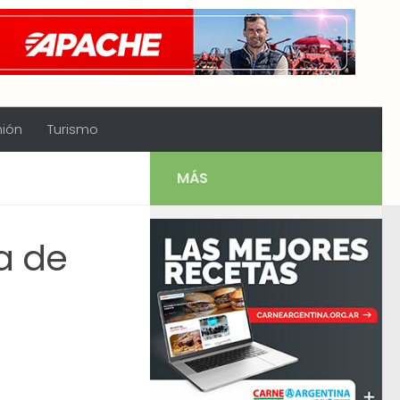
nión
Turismo
MÁS
a de