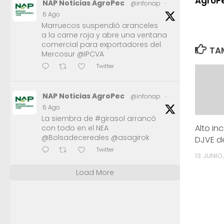
AgroP
NAP Noticias AgroPec
@infonap
·
6 Ago
Marruecos suspendió aranceles
a la carne roja y abre una ventana
comercial para exportadores del
TAM
Mercosur @IPCVA
Twitter
NAP Noticias AgroPec
@infonap
·
6 Ago
La siembra de #girasol arrancó
Alto in
con todo en el NEA
@Bolsadecereales @asagirok
DJVE de
Twitter
13 JUNIO,
Load More