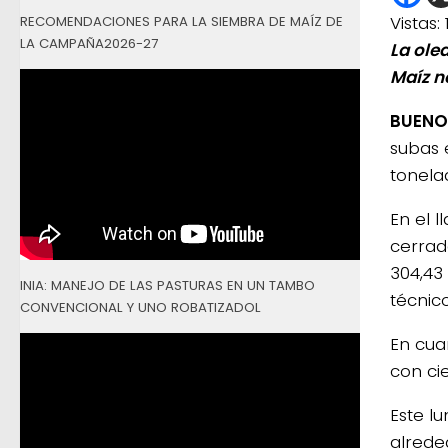
Vistas:
RECOMENDACIONES PARA LA SIEMBRA DE MAÍZ DE
LA CAMPAÑA2026-27
La ole
Maíz ne
BUENOS
subas 
tonela
En el 
cerrad
304,43
INIA: MANEJO DE LAS PASTURAS EN UN TAMBO
técnic
CONVENCIONAL Y UNO ROBATIZADOL
En cua
con cie
Este l
alrede