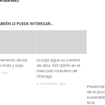
ecuarias)
BIÉN LE PUEDE INTERESAR...
cremento de las
La soja sigue su camino
 maíz y soja
de alza: 423 dól/tn en el
mercado matutino de
 2019
Chicago
16 NOVIEMBRE, 2020
Presentan
de la pro
sostenible
NOA