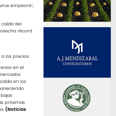
virus empeore”,
e caída del
 cosecha récord
s
a los precios.
ecios en el
 mercados
 caída en los
rmaneciendo
 bajas
gas próximas
s.
(Noticias