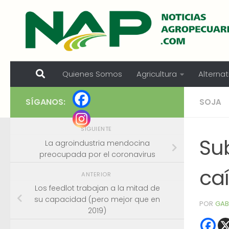
Skip to content
Quienes Somos
Agricultura
Alternat
SÍGANOS:
SOJA
SIGUIENTE
Su
La agroindustria mendocina
preocupada por el coronavirus
caí
ANTERIOR
Los feedlot trabajan a la mitad de
su capacidad (pero mejor que en
POR
GAB
2019)