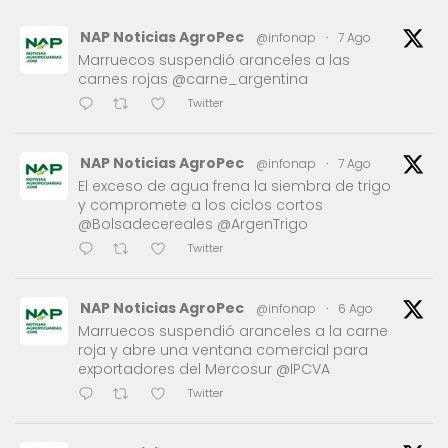
NAP Noticias AgroPec
@infonap
·
7 Ago
Marruecos suspendió aranceles a las
carnes rojas @carne_argentina
Twitter
NAP Noticias AgroPec
@infonap
·
7 Ago
El exceso de agua frena la siembra de trigo
y compromete a los ciclos cortos
@Bolsadecereales @ArgenTrigo
Twitter
NAP Noticias AgroPec
@infonap
·
6 Ago
Marruecos suspendió aranceles a la carne
roja y abre una ventana comercial para
exportadores del Mercosur @IPCVA
Twitter