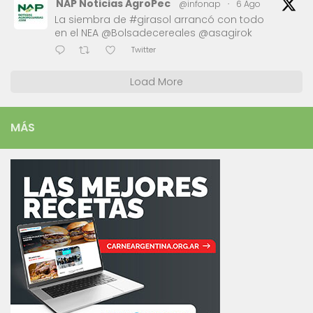
NAP Noticias AgroPec
@infonap
·
6 Ago
La siembra de #girasol arrancó con todo
en el NEA @Bolsadecereales @asagirok
Twitter
Load More
MÁS