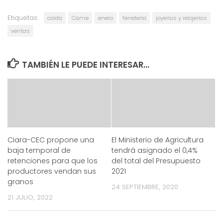
Etiquetas:
caída
Came
enero
ferretería
joyerías y relojerías
ventas
TAMBIÉN LE PUEDE INTERESAR...
Ciara-CEC propone una
El Ministerio de Agricultura
baja temporal de
tendrá asignado el 0,4%
retenciones para que los
del total del Presupuesto
productores vendan sus
2021
granos
24 SEPTIEMBRE, 2020
21 JULIO, 2022