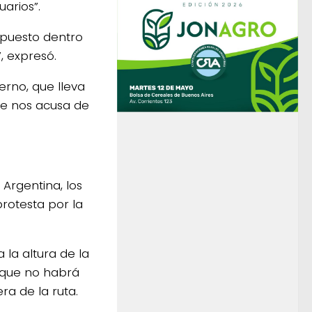
arios”.
mpuesto dentro
, expresó.
erno, que lleva
ue nos acusa de
 Argentina, los
rotesta por la
 la altura de la
n que no habrá
ra de la ruta.