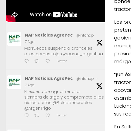
bonaer
tracto
Los pr
pretend
NAP Noticias AgroPec
@infonap
·
gobier
7 Ago
munici
Marruecos suspendió aranceles
presión
a las carnes rojas @carne_argentina
márgen
Twitter
“¡Un é
NAP Noticias AgroPec
@infonap
·
tracto
7 Ago
apoyan
El exceso de agua frena la
siembra de trigo y compromete a los
asambl
ciclos cortos @Bolsadecereales
Lucian
@ArgenTrigo
sus red
Twitter
En Sal