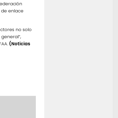
Federación
a de enlace
uctores no solo
 general”,
FAA.
(Noticias