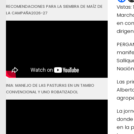
Vistas:
RECOMENDACIONES PARA LA SIEMBRA DE MAÍZ DE
LA CAMPAÑA2026-27
Marcha
en con
dirigen
PERGAM
manife
Salliqu
Nación
Las pr
INIA: MANEJO DE LAS PASTURAS EN UN TAMBO
Albert
CONVENCIONAL Y UNO ROBATIZADOL
agrope
La jorn
donde 
en la p