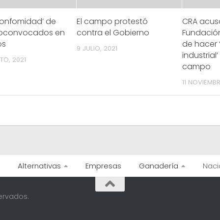
confomidad’ de
El campo protestó
CRA acusó
toconvocados en
contra el Gobierno
Fundació
os
de hacer 
9 JULIO, 2021
industrial’
TO, 2021
campo
11 NOVIEMBR
Alternativas
Empresas
Ganadería
Naci
ervados.