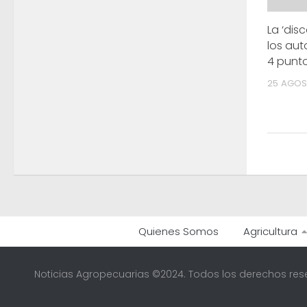
La ‘dis
los au
4 punt
25 AGOS
Quienes Somos
Agricultura
Noticias Agropecuarias ©2024. Todos los derechos res