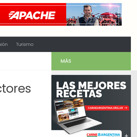
nión
Turismo
MÁS
tores