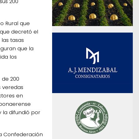
sus 200
io Rural que
 que decretó el
las tasas
eguran que la
ida los
s de 200
s veredas
tores en
o bonaerense
 la difundió por
 la Confederación