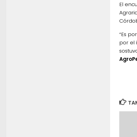
El enc
Agrari
Córdo
“Es po
por el
sostuvo
AgroP
TAM