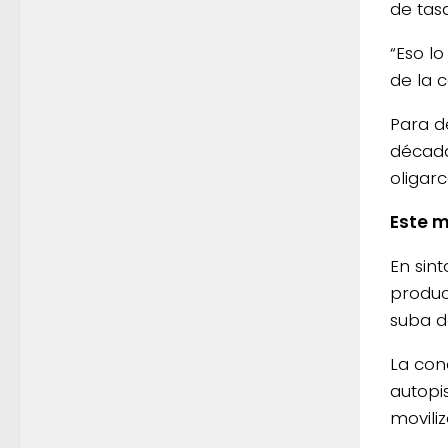
de tas
“Eso l
de la 
Para d
década
oligar
Este m
En sin
produc
suba d
La con
autopi
moviliz