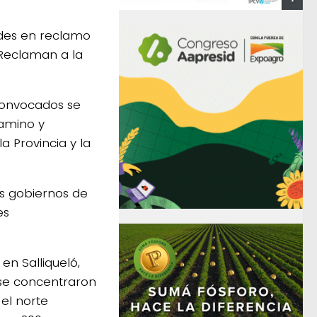
ades en reclamo
 Reclaman a la
convocados se
gamino y
a Provincia y la
os gobiernos de
es
en Salliqueló,
 se concentraron
 el norte