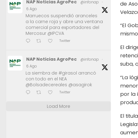
NAP Noticias AgroPec
@infonap
·
de Aso
6 Ago
Velazc
Marruecos suspendió aranceles
a la carne roja y abre una ventana
“El Go
comercial para exportadores del
mismo 
Mercosur @IPCVA
Twitter
El dir
retenc
NAP Noticias AgroPec
@infonap
·
suba, q
6 Ago
La siembra de #girasol arrancó
“La ló
con todo en el NEA
@Bolsadecereales @asagirok
menor 
Twitter
por la
produc
Load More
El tit
Legisl
aument