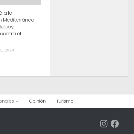
 a la
n Mediterránea
‘lobby
 contra el
E, 2024
onales
Opinión
Turismo