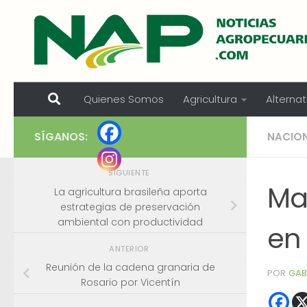
Skip to content
Quienes Somos
Agricultura
Alternat
SÍGANOS:
NACIO
SIGUIENTE
Ma
La agricultura brasileña aporta
estrategias de preservación
ambiental con productividad
en
ANTERIOR
Reunión de la cadena granaria de
POR
GAB
Rosario por Vicentín