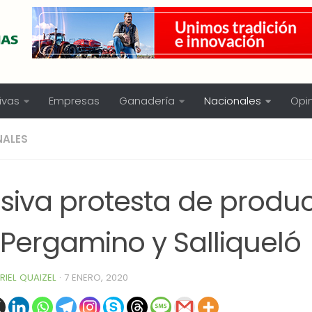
ivas
Empresas
Ganadería
Nacionales
Opi
NALES
siva protesta de produc
 Pergamino y Salliqueló
RIEL QUAIZEL
·
7 ENERO, 2020