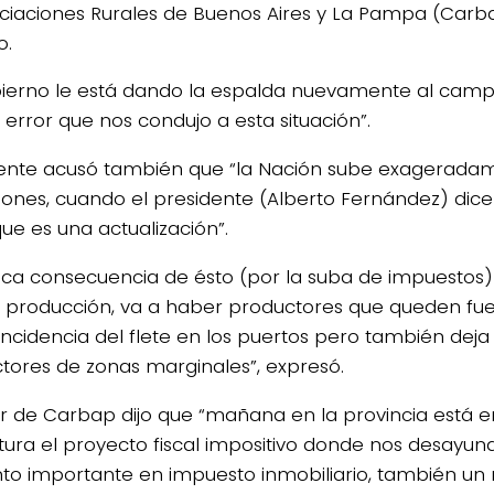
ciaciones Rurales de Buenos Aires y La Pampa (Carba
o.
bierno le está dando la espalda nuevamente al cam
error que nos condujo a esta situación”.
igente acusó también que “la Nación sube exagerada
iones, cuando el presidente (Alberto Fernández) dic
ue es una actualización”.
gica consecuencia de ésto (por la suba de impuestos)
producción, va a haber productores que queden fue
 incidencia del flete en los puertos pero también deja
tores de zonas marginales”, expresó.
ular de Carbap dijo que “mañana en la provincia está 
atura el proyecto fiscal impositivo donde nos desayu
o importante en impuesto inmobiliario, también un re