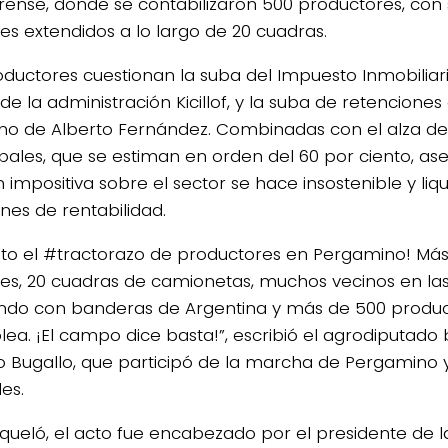
ense, donde se contabilizaron 500 productores, con 
res extendidos a lo largo de 20 cuadras.
oductores cuestionan la suba del Impuesto Inmobiliar
e la administración Kicillof, y la suba de retenciones
no de Alberto Fernández. Combinadas con el alza de 
pales, que se estiman en orden del 60 por ciento, as
 impositiva sobre el sector se hace insostenible y liqu
es de rentabilidad.
xito el #tractorazo de productores en Pergamino! Má
res, 20 cuadras de camionetas, muchos vecinos en la
do con banderas de Argentina y más de 500 produc
ea. ¡El campo dice basta!”, escribió el agrodiputad
o Bugallo, que participó de la marcha de Pergamino y
es.
liqueló, el acto fue encabezado por el presidente de