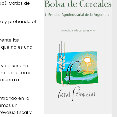
p), Matías de
po y probando el
mente las
e que no es una
 va a ser una
ra del sistema
 afuera a
entrando en la
namos un
valúo fiscal y