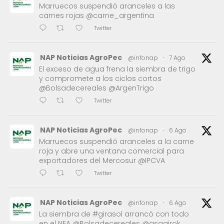
Marruecos suspendió aranceles a las
carnes rojas @carne_argentina
Twitter
NAP Noticias AgroPec
@infonap
·
7 Ago
El exceso de agua frena la siembra de trigo
y compromete a los ciclos cortos
@Bolsadecereales @ArgenTrigo
Twitter
NAP Noticias AgroPec
@infonap
·
6 Ago
Marruecos suspendió aranceles a la carne
roja y abre una ventana comercial para
exportadores del Mercosur @IPCVA
Twitter
NAP Noticias AgroPec
@infonap
·
6 Ago
La siembra de #girasol arrancó con todo
en el NEA @Bolsadecereales @asagirok