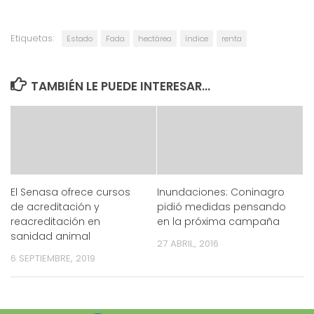
Etiquetas:
Estado
Fada
hectárea
índice
renta
TAMBIÉN LE PUEDE INTERESAR...
El Senasa ofrece cursos
Inundaciones: Coninagro
de acreditación y
pidió medidas pensando
reacreditación en
en la próxima campaña
sanidad animal
27 ABRIL, 2016
6 SEPTIEMBRE, 2019