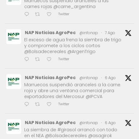
Marruecos suspendió aranceles a las
carnes rojas @carne_argentina
Twitter
NAP Noticias AgroPec
@infonap
·
7 Ago
El exceso de agua frena la siembra de trigo
y compromete a los ciclos cortos
@Bolsadecereales @ArgenTrigo
Twitter
NAP Noticias AgroPec
@infonap
·
6 Ago
Marruecos suspendió aranceles a la carne
roja y abre una ventana comercial para
exportadores del Mercosur @IPCVA
Twitter
NAP Noticias AgroPec
@infonap
·
6 Ago
La siembra de #girasol arrancó con todo
en el NEA @Bolsadecereales @asagirok