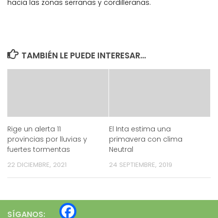
hacia las zonas serranas y cordilleranas.
TAMBIÉN LE PUEDE INTERESAR...
Rige un alerta 11
El Inta estima una
provincias por lluvias y
primavera con clima
fuertes tormentas
Neutral
22 DICIEMBRE, 2021
24 SEPTIEMBRE, 2019
SÍGANOS: