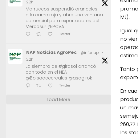
estima
22h
promed
Marruecos suspendió aranceles
a la carne roja y abre una ventana
Mt).
comercial para exportadores del
Mercosur @IPCVA
Igual 
Twitter
no vie
operad
NAP Noticias AgroPec
@infonap
·
estima
22h
La siembra de #girasol arrancó
Tanto 
con todo en el NEA
export
@Bolsadecereales @asagirok
Twitter
En cua
produc
Load More
un may
semeja
260,77
los sto