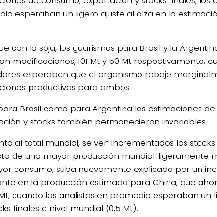
ciones de consumo, exportación y stocks finales; los a
io esperaban un ligero ajuste al alza en la estimació
que con la soja, los guarismos para Brasil y la Argent
ron modificaciones, 101 Mt y 50 Mt respectivamente, c
ores esperaban que el organismo rebaje marginalm
ciones productivas para ambos.
para Brasil como para Argentina las estimaciones d
ación y stocks también permanecieron invariables.
nto al total mundial, se ven incrementados los stocks 
to de una mayor producción mundial, ligeramente 
or consumo; suba nuevamente explicada por un in
nte en la producción estimada para China, que ahora
 Mt, cuando los analistas en promedio esperaban un l
cks finales a nivel mundial (0,5 Mt).