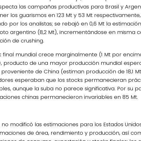
specta las campañas productivas para Brasil y Argent
er los guarismos en 123 Mt y 53 Mt respectivamente, 
do por los analistas; se rebajó en 0,6 Mt la estimació
oto argentino (8,2 Mt), incrementándose en misma c
ción de crushing.
ck final mundial crece marginalmente (1 Mt por encim
), producto de una mayor producción mundial esper
, proveniente de China (estiman producción de 18,1 Mt)
ores esperaban que los stocks permanecieran prá
bles, aunque la suba no parece significativa. Por su pa
aciones chinas permanecieron invariables en 85 Mt.
a no modificó las estimaciones para los Estados Unido
timaciones de área, rendimiento y producción, así co