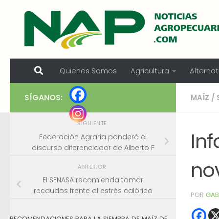
Skip to content
Quienes Somos
Agricultura
Alternat
SÍGANOS:
MAÍZ
/
SIGUIENTE
In
Federación Agraria ponderó el
discurso diferenciador de Alberto F
no
ANTERIOR
El SENASA recomienda tomar
recaudos frente al estrés calórico
POR
GAB
RECOMENDACIONES PARA LA SIEMBRA DE MAÍZ DE