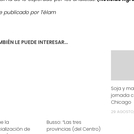
e publicado por Télam
BIÉN LE PUEDE INTERESAR...
Soja y ma
jornada 
Chicago
29 AGOSTO,
ae la
Busso: “Las tres
ialización de
provincias (del Centro)