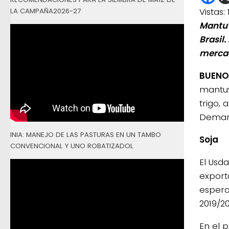
Vistas:
LA CAMPAÑA2026-27
Mantuv
Brasil.
merca
BUENOS
mantuv
trigo,
Demand
INIA: MANEJO DE LAS PASTURAS EN UN TAMBO
Soja
CONVENCIONAL Y UNO ROBATIZADOL
El Usd
exporta
espera
2019/20
En el 