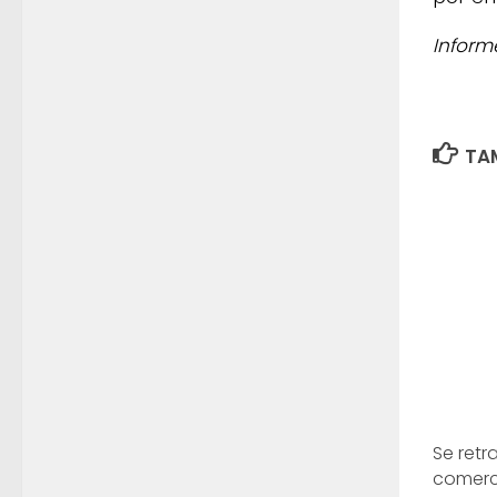
Inform
TAM
Se retr
comerc