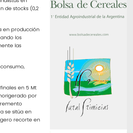
nalistas en
n de stocks (0,2
ina en producción
uando los
ente las
e consumo,
finales en 5 Mt
morigerado por
cremento
 se sitúa en
igero recorte en