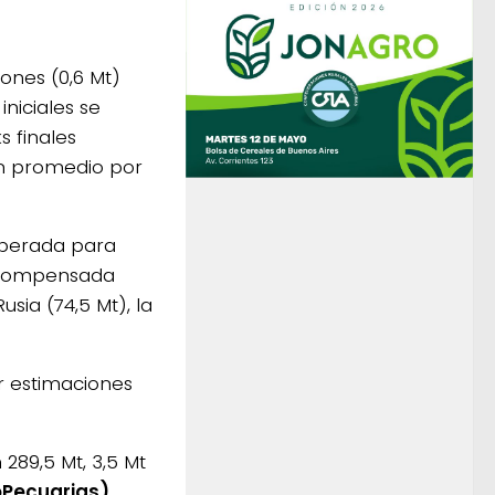
ones (0,6 Mt)
iniciales se
s finales
n promedio por
sperada para
es compensada
sia (74,5 Mt), la
or estimaciones
289,5 Mt, 3,5 Mt
oPecuarias)