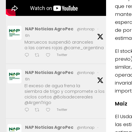
que re
manten
espera
NAP Noticias AgroPec
de por
@infonap
·
6h
estima
Marruecos suspendió aranceles
a las carnes rojas @carne_argentina
El sto
Twitter
previo
similar
NAP Noticias AgroPec
@infonap
·
operad
6h
invaria
El exceso de agua frena la
import
siembra de trigo y compromete a los
ciclos cortos @Bolsadecereales
@ArgenTrigo
Maíz
Twitter
El Usd
las es
NAP Noticias AgroPec
@infonap
·