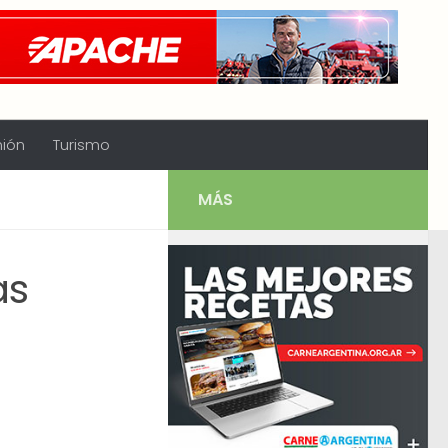
nión
Turismo
MÁS
as