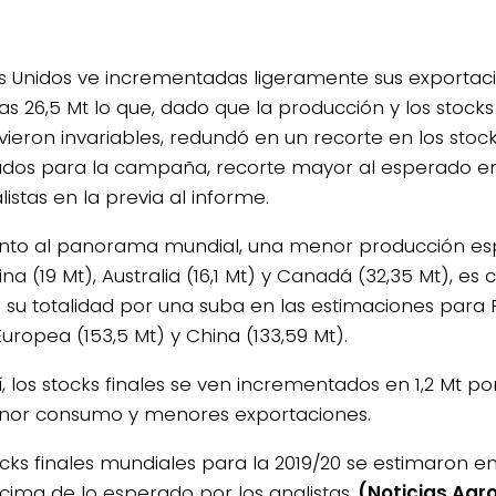
s Unidos ve incrementadas ligeramente sus exportaci
as 26,5 Mt lo que, dado que la producción y los stocks 
ieron invariables, redundó en un recorte en los stock
dos para la campaña, recorte mayor al esperado e
listas en la previa al informe.
nto al panorama mundial, una menor producción e
ina (19 Mt), Australia (16,1 Mt) y Canadá (32,35 Mt), 
 su totalidad por una suba en las estimaciones para Ru
uropea (153,5 Mt) y China (133,59 Mt).
í, los stocks finales se ven incrementados en 1,2 Mt p
or consumo y menores exportaciones.
cks finales mundiales para la 2019/20 se estimaron en 
cima de lo esperado por los analistas.
(Noticias Agr