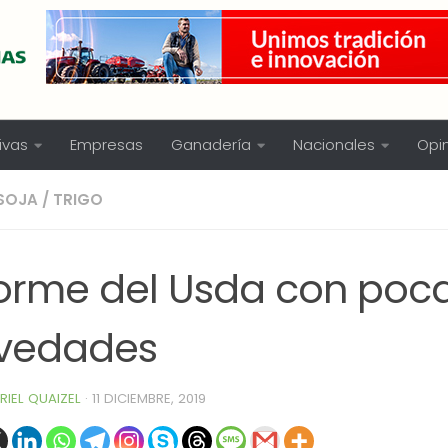
ivas
Empresas
Ganadería
Nacionales
Opi
SOJA
/
TRIGO
forme del Usda con poc
vedades
RIEL QUAIZEL
·
11 DICIEMBRE, 2019