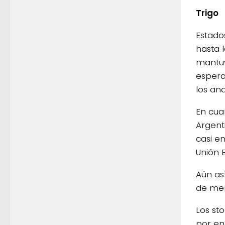
Trigo
Estado
hasta l
mantuv
espera
los ana
En cua
Argent
casi en
Unión E
Aún as
de men
Los sto
por en