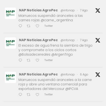
NAP Noticias AgroPec
@infonap
·
7 Ago
Marruecos suspendió aranceles a las
carnes rojas @carne_argentina
Twitter
NAP Noticias AgroPec
@infonap
·
7 Ago
El exceso de agua frena la siembra de trigo
y compromete a los ciclos cortos
@Bolsadecereales @ArgenTrigo
Twitter
NAP Noticias AgroPec
@infonap
·
6 Ago
Marruecos suspendió aranceles a la carne
roja y abre una ventana comercial para
exportadores del Mercosur @IPCVA
Twitter