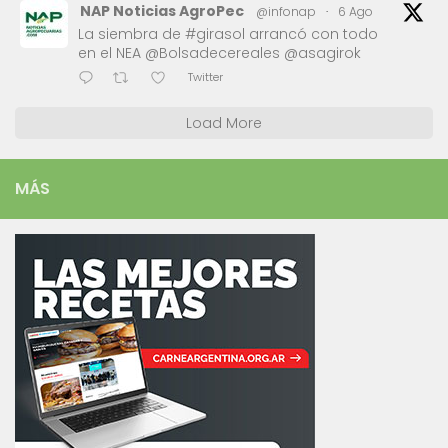
NAP Noticias AgroPec
@infonap
·
6 Ago
La siembra de #girasol arrancó con todo
en el NEA @Bolsadecereales @asagirok
Twitter
Load More
MÁS