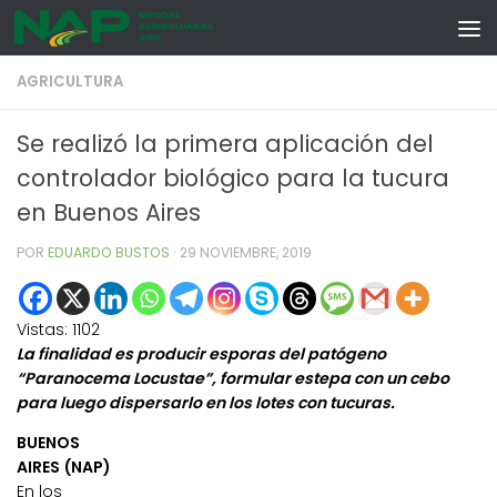
Skip to content
AGRICULTURA
Se realizó la primera aplicación del
controlador biológico para la tucura
en Buenos Aires
POR
EDUARDO BUSTOS
·
29 NOVIEMBRE, 2019
Vistas:
1102
La finalidad es producir esporas del patógeno
“Paranocema Locustae”, formular estepa con un cebo
para luego dispersarlo en los lotes con tucuras.
BUENOS
AIRES (NAP)
En los