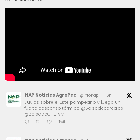
NAP Noticias AgroPec
@infonap
·
16h
Lluvias sobre el Este pampeano y luego un
fuerte descenso térmico @Bolsadecereales
@BolsadeC_ETyM
Twitter