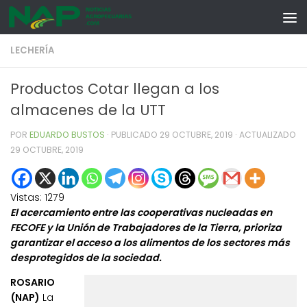
Skip to content
LECHERÍA
Productos Cotar llegan a los
almacenes de la UTT
POR
EDUARDO BUSTOS
· PUBLICADO
29 OCTUBRE, 2019
· ACTUALIZADO
29 OCTUBRE, 2019
Vistas:
1279
El acercamiento entre las cooperativas nucleadas en
FECOFE y la Unión de Trabajadores de la Tierra, prioriza
garantizar el acceso a los alimentos de los sectores más
desprotegidos de la sociedad.
ROSARIO
(NAP)
La