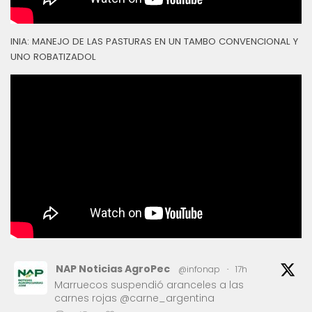
INIA: MANEJO DE LAS PASTURAS EN UN TAMBO CONVENCIONAL Y
UNO ROBATIZADOL
NAP Noticias AgroPec
@infonap
·
17h
Marruecos suspendió aranceles a las
carnes rojas @carne_argentina