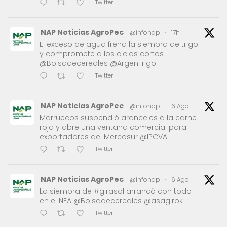
Twitter
NAP Noticias AgroPec
@infonap
·
17h
El exceso de agua frena la siembra de trigo
y compromete a los ciclos cortos
@Bolsadecereales @ArgenTrigo
Twitter
NAP Noticias AgroPec
@infonap
·
6 Ago
Marruecos suspendió aranceles a la carne
roja y abre una ventana comercial para
exportadores del Mercosur @IPCVA
Twitter
NAP Noticias AgroPec
@infonap
·
6 Ago
La siembra de #girasol arrancó con todo
en el NEA @Bolsadecereales @asagirok
Twitter