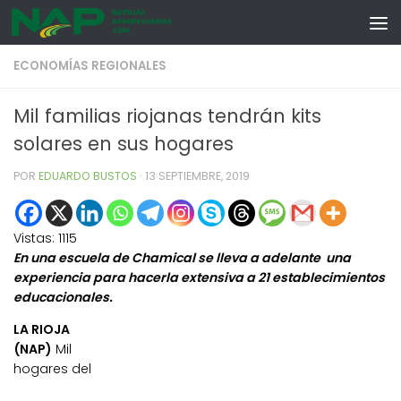
Skip to content
ECONOMÍAS REGIONALES
Mil familias riojanas tendrán kits
solares en sus hogares
POR
EDUARDO BUSTOS
·
13 SEPTIEMBRE, 2019
Vistas:
1115
En una escuela de Chamical se lleva a adelante una
experiencia para hacerla extensiva a 21 establecimientos
educacionales.
LA RIOJA
(NAP)
Mil
hogares del