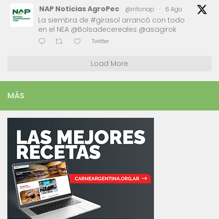
NAP Noticias AgroPec
@infonap
·
6 Ago
La siembra de #girasol arrancó con todo
en el NEA @Bolsadecereales @asagirok
Twitter
Load More
MÁS