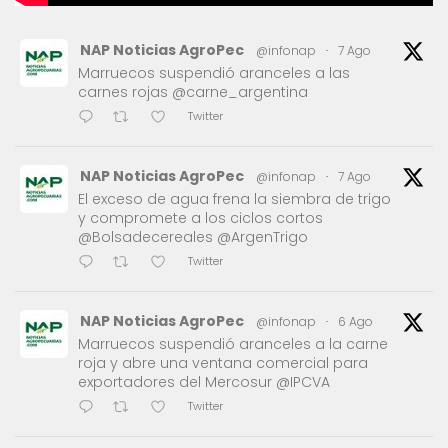
NAP Noticias AgroPec
@infonap
·
7 Ago
Marruecos suspendió aranceles a las
carnes rojas @carne_argentina
Twitter
NAP Noticias AgroPec
@infonap
·
7 Ago
El exceso de agua frena la siembra de trigo
y compromete a los ciclos cortos
@Bolsadecereales @ArgenTrigo
Twitter
NAP Noticias AgroPec
@infonap
·
6 Ago
Marruecos suspendió aranceles a la carne
roja y abre una ventana comercial para
exportadores del Mercosur @IPCVA
Twitter