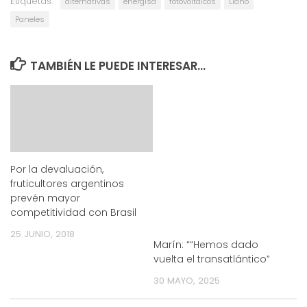
Etiquetas:
alternativas
energísa
fotovoltaicos
Llano
Paneles
TAMBIÉN LE PUEDE INTERESAR...
Por la devaluación,
fruticultores argentinos
prevén mayor
competitividad con Brasil
25 JUNIO, 2018
Marín: ““Hemos dado
vuelta el transatlántico”
30 MAYO, 2025