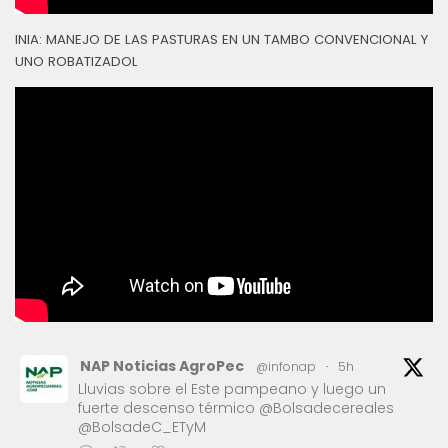
INIA: MANEJO DE LAS PASTURAS EN UN TAMBO CONVENCIONAL Y
UNO ROBATIZADOL
NAP Noticias AgroPec
@infonap
·
5h
Lluvias sobre el Este pampeano y luego un
fuerte descenso térmico @Bolsadecereales
@BolsadeC_ETyM