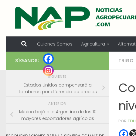
Skip to content
Quienes Somos
Agricultura
Alternat
SÍGANOS:
TRIGO
SIGUIENTE
Co
Estados Unidos compensará a
tamberos por diferencia de precios
niv
ANTERIOR
México bajó a la Argentina de los 10
mayores exportadores agrícolas
POR
EDU
RECOMENDACIONES PARA LA SIEMBRA DE MAÍZ DE