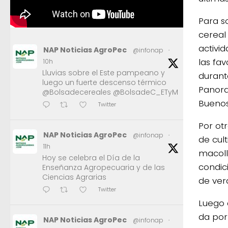
Para s
cereal
activi
NAP Noticias AgroPec
@infonap
·
las fa
10h
Lluvias sobre el Este pampeano y
durant
luego un fuerte descenso térmico
Panora
@Bolsadecereales @BolsadeC_ETyM
Buenos
Twitter
Por ot
NAP Noticias AgroPec
@infonap
·
de cul
11h
macoll
Hoy se celebra el Día de la
condic
Enseñanza Agropecuaria y de las
Ciencias Agrarias
de ver
Twitter
Luego 
da por
NAP Noticias AgroPec
@infonap
·