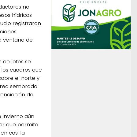
ductores no
sos hídricos
tudio registraron
iciones
la ventana de
 de lotes se
 los cuadros que
obre el norte y
 área sembrada
renciación de
e invierno aún
tor que permite
en casi la