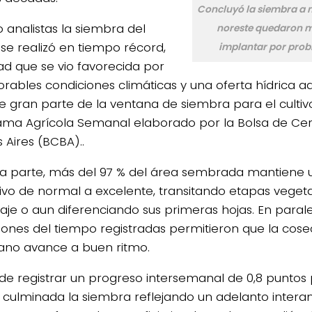
Concluyó la siembra a ni
o analistas la siembra del
noreste quedaron m
 se realizó en tiempo récord,
implantar por prob
dad que se vio favorecida por
vorables condiciones climáticas y una oferta hídrica 
e gran parte de la ventana de siembra para el cultivo
ma Agrícola Semanal elaborado por la Bolsa de Cer
 Aires (BCBA)..
ra parte, más del 97 % del área sembrada mantiene 
tivo de normal a excelente, transitando etapas vegeta
aje o aun diferenciando sus primeras hojas. En parale
iones del tiempo registradas permitieron que la cos
ano avance a buen ritmo.
de registrar un progreso intersemanal de 0,8 puntos 
 culminada la siembra reflejando un adelanto interan