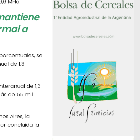
6,6 MHa.
mantiene
rmal a
porcentuales, se
ual de 1,3
nteranual de 1,3
ás de 55 mil
os Aires, la
por concluida la