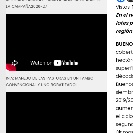
Vistas:
LA CAMPAÑA2026-27
En el 
lotes 
región
BUENOS
cobert
hectár
superfi
década
INIA: MANEJO DE LAS PASTURAS EN UN TAMBO
Buenos
CONVENCIONAL Y UNO ROBATIZADOL
siembr
2019/2
aumen
el cicl
segund
última