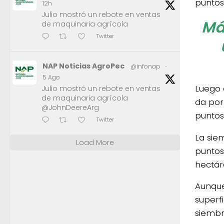
puntos
12h
Julio mostró un rebote en ventas
Má
de maquinaria agrícola
Twitter
NAP Noticias AgroPec
@infonap
·
5 Ago
Luego 
Julio mostró un rebote en ventas
de maquinaria agrícola
da por
@JohnDeereArg
puntos
Twitter
La siem
Load More
puntos
hectáre
Aunque
superf
siembr