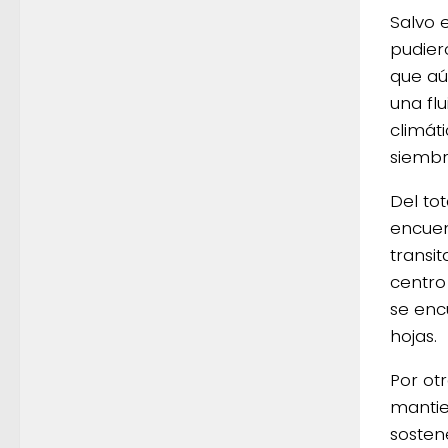
Salvo 
pudier
que aú
una fl
climát
siembr
Del to
encuen
transi
centro
se enc
hojas.
Por ot
mantie
sosten