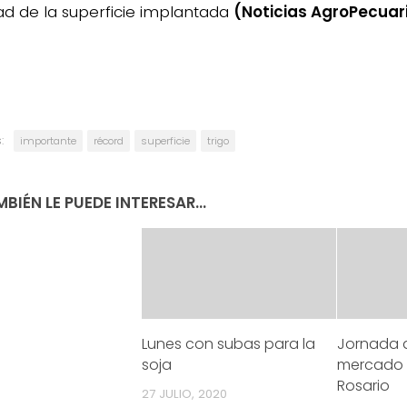
dad de la superficie implantada
(Noticias AgroPecuar
:
importante
récord
superficie
trigo
BIÉN LE PUEDE INTERESAR...
Lunes con subas para la
Jornada d
soja
mercado 
Rosario
27 JULIO, 2020