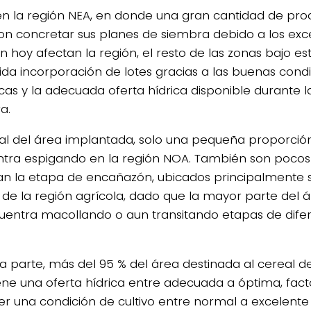
en la región NEA, en donde una gran cantidad de pro
on concretar sus planes de siembra debido a los exce
n hoy afectan la región, el resto de las zonas bajo es
uida incorporación de lotes gracias a las buenas cond
icas y la adecuada oferta hídrica disponible durante 
a.
tal del área implantada, solo una pequeña proporción
tra espigando en la región NOA. También son pocos
tan la etapa de encañazón, ubicados principalmente s
 de la región agrícola, dado que la mayor parte del
uentra macollando o aun transitando etapas de dife
ra parte, más del 95 % del área destinada al cereal d
ne una oferta hídrica entre adecuada a óptima, fac
er una condición de cultivo entre normal a excelente 