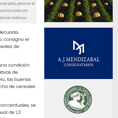
vel país, pero en el
uchos lotes sin
lemas hídricos
.
adecuada,
, consigno el
eales de
una condición
tivas de
lo, las buenas
echa de cereales
porcentuales, se
ual de 1,3