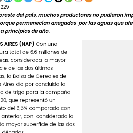
1229
noreste del país, muchos productores no pudieron im
porque permenecían anegados por las aguas que afec
 a principios de año.
 AIRES (NAP)
Con una
ura total de 6,6 millones de
eas, considerada la mayor
cie de las dos últimas
s, la Bolsa de Cereales de
 Aires dio por concluida la
a de trigo para la campaña
020, que representó un
to del 6,5% comparado con
o anterior, con considerada la
a mayor superficie de las dos
s décadas.