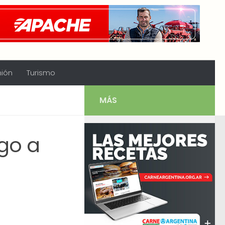
nión
Turismo
MÁS
igo a