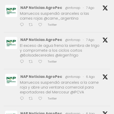
NAP Noticias AgroPec
@infonap
·
7 Ago
Marruecos suspendió aranceles a las
carnes rojas @carne_argentina
Twitter
NAP Noticias AgroPec
@infonap
·
7 Ago
El exceso de agua frena la siembra de trigo
y compromete a los ciclos cortos
@Bolsadecereales @ArgenTrigo
Twitter
NAP Noticias AgroPec
@infonap
·
6 Ago
Marruecos suspendió aranceles a la carne
roja y abre una ventana comercial para
exportadores del Mercosur @IPCVA
Twitter
NAP Noticias AgroPec
@infonap
·
6 Ago