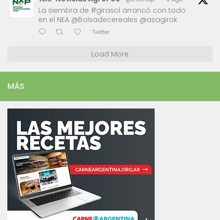
La siembra de #girasol arrancó con todo
en el NEA @Bolsadecereales @asagirok
Twitter
Load More
MÁS