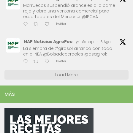
Marruecos suspendió aranceles a la carne
roja y abre una ventana comercial para
exportadores del Mercosur @IPCVA
Twitter
NAP Noticias AgroPec
@infonap
·
6 Ago
La siembra de #girasol arrancó con todo
en el NEA @Bolsadecereales @asagirok
Twitter
Load More
MÁS