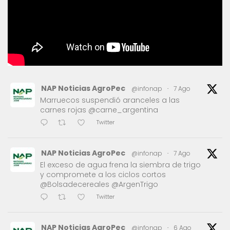
NAP Noticias AgroPec
@infonap
·
7 Ago
Marruecos suspendió aranceles a las
carnes rojas @carne_argentina
Twitter
NAP Noticias AgroPec
@infonap
·
7 Ago
El exceso de agua frena la siembra de trigo
y compromete a los ciclos cortos
@Bolsadecereales @ArgenTrigo
Twitter
NAP Noticias AgroPec
@infonap
·
6 Ago