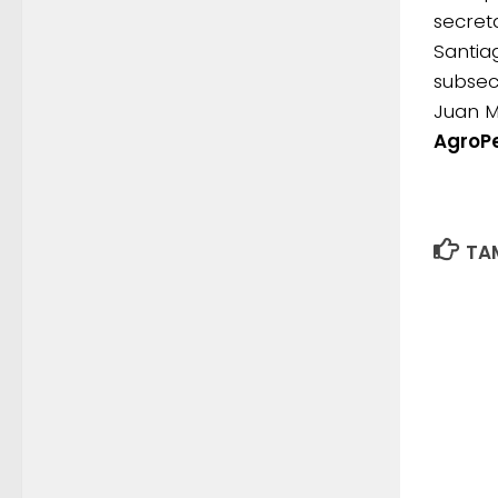
secreta
Santiag
subsec
Juan M
AgroP
TAM