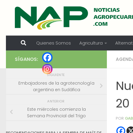
Skip to content
Quienes Somos
Agricultura
Alternat
SÍGANOS:
AGEND
SIGUIENTE
Nu
Embajadores de la agrotecnología
argentina en Sudáfica
20
ANTERIOR
Este miércoles comienza la
Semana Provincial del Trigo
POR
GAB
RECOMENDACIONES PARA LA SIEMBRA DE MAÍZ DE