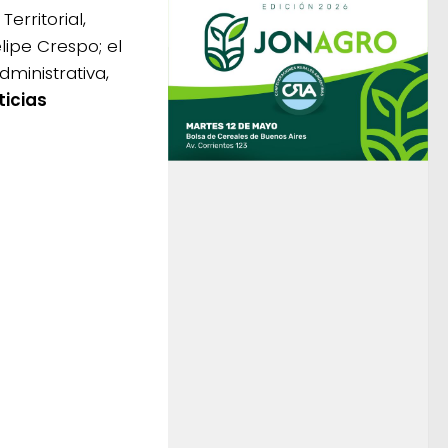
erritorial,
elipe Crespo; el
ministrativa,
icias