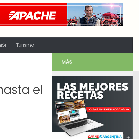
nión
Turismo
MÁS
asta el