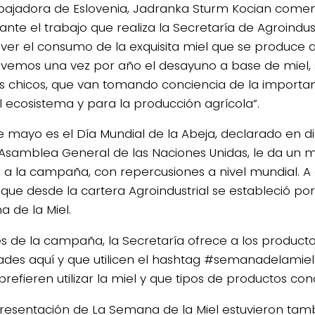
ajadora de Eslovenia, Jadranka Sturm Kocian comen
ante el trabajo que realiza la Secretaría de Agroindus
er el consumo de la exquisita miel que se produce aq
emos una vez por año el desayuno a base de miel, 
s chicos, que van tomando conciencia de la importan
l ecosistema y para la producción agrícola”.
de mayo es el Día Mundial de la Abeja, declarado en d
 Asamblea General de las Naciones Unidas, le da un
 a la campaña, con repercusiones a nivel mundial. 
que desde la cartera Agroindustrial se estableció por
 de la Miel.
és de la campaña, la Secretaría ofrece a los productor
dades aquí y que utilicen el hashtag #semanadelamie
refieren utilizar la miel y que tipos de productos co
presentación de La Semana de la Miel estuvieron tamb