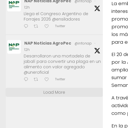
NAP Noticias AgroPec
@infonap
·
La emb
12h
interes
Llega el Congreso Argentino de
promov
Forrajes 2026 @ensiladores
promov
Twitter
los má
para e
NAP Noticias AgroPec
@infonap
·
12h
El 20 
Desarrollaron una mortadela de
jabalí para convertir una plaga en un
por la
alimento con valor agregado
amplio
@uneroficial
sumar 
Twitter
Semana
Load More
A trav
activi
como p
En la 