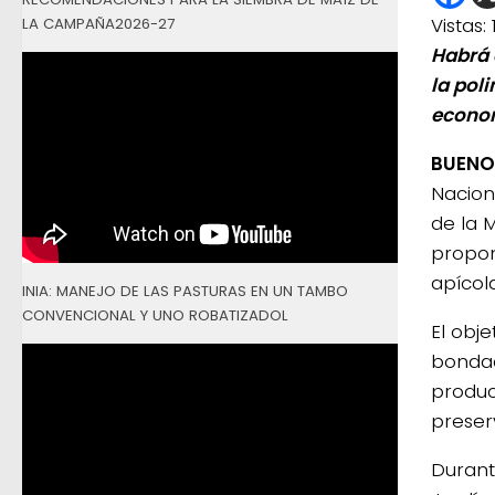
Vistas:
LA CAMPAÑA2026-27
Habrá 
la pol
econom
BUENOS
Nacion
de la 
propon
apícol
INIA: MANEJO DE LAS PASTURAS EN UN TAMBO
CONVENCIONAL Y UNO ROBATIZADOL
El obj
bondad
produc
preser
Durant