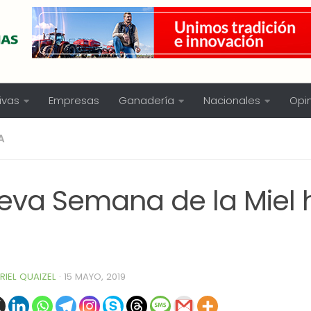
ivas
Empresas
Ganadería
Nacionales
Opi
A
eva Semana de la Miel h
RIEL QUAIZEL
·
15 MAYO, 2019