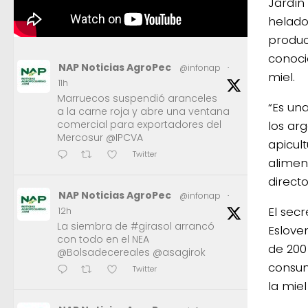
Jardín
helados
produc
conoci
NAP Noticias AgroPec
@infonap
·
miel.
11h
Marruecos suspendió aranceles
“Es un
a la carne roja y abre una ventana
los ar
comercial para exportadores del
Mercosur @IPCVA
apicul
Twitter
alimen
direct
NAP Noticias AgroPec
@infonap
·
El sec
12h
La siembra de #girasol arrancó
Esloven
con todo en el NEA
de 200
@Bolsadecereales @asagirok
consum
Twitter
la mie