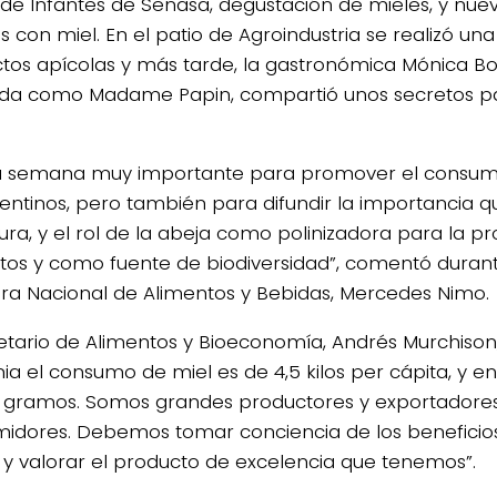
 de Infantes de Senasa, degustación de mieles, y nue
 con miel. En el patio de Agroindustria se realizó una
tos apícolas y más tarde, la gastronómica Mónica Bo
da como Madame Papin, compartió unos secretos pa
a semana muy importante para promover el consum
gentinos, pero también para difundir la importancia qu
tura, y el rol de la abeja como polinizadora para la p
tos y como fuente de biodiversidad”, comentó durante
ora Nacional de Alimentos y Bebidas, Mercedes Nimo.
retario de Alimentos y Bioeconomía, Andrés Murchison
ia el consumo de miel es de 4,5 kilos per cápita, y en
 gramos. Somos grandes productores y exportadores
idores. Debemos tomar conciencia de los beneficio
l y valorar el producto de excelencia que tenemos”.