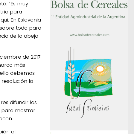
tó: “Es muy
tria para
uí. En Eslovenia
sobre todo para
cia de la abeja
iciembre de 2017
 marco más
A ello debemos
 resolución la
es difundir las
l para mostrar
nocen.
ién el