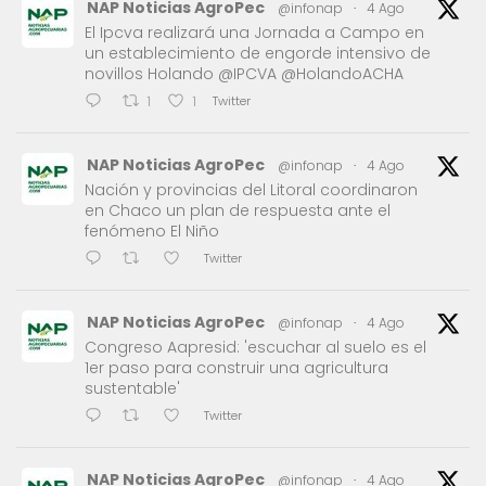
NAP Noticias AgroPec
@infonap
·
4 Ago
El Ipcva realizará una Jornada a Campo en
un establecimiento de engorde intensivo de
novillos Holando @IPCVA @HolandoACHA
Twitter
1
1
NAP Noticias AgroPec
@infonap
·
4 Ago
Nación y provincias del Litoral coordinaron
en Chaco un plan de respuesta ante el
fenómeno El Niño
Twitter
NAP Noticias AgroPec
@infonap
·
4 Ago
Congreso Aapresid: 'escuchar al suelo es el
1er paso para construir una agricultura
sustentable'
Twitter
NAP Noticias AgroPec
@infonap
·
4 Ago