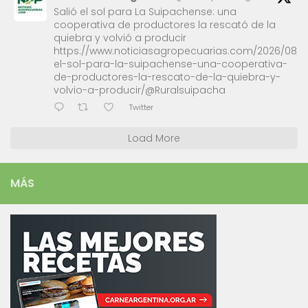
Salió el sol para La Suipachense: una
cooperativa de productores la rescató de la
quiebra y volvió a producir
https://www.noticiasagropecuarias.com/2026/08/0
el-sol-para-la-suipachense-una-cooperativa-
de-productores-la-rescato-de-la-quiebra-y-
volvio-a-producir/@Ruralsuipacha
Twitter
Load More
MÁS