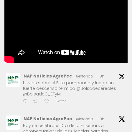
NAP Noticias AgroPec
@infonap
·
8h
Lluvias sobre el Este pampeano y luego un
fuerte descenso térmico @Bolsadecereales
@BolsadeC_ETyM
Twitter
NAP Noticias AgroPec
@infonap
·
9h
Hoy se celebra el Día de la Enseñanza
Agropecuaria y de las Ciencias Agrarias