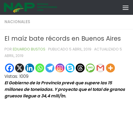
Skip to content
NACIONALES
El maíz bate récords en Buenos Aires
POR
EDUARDO BUSTOS
· PUBLICADO
5 ABRIL, 2019
· ACTUALIZADO
5
ABRIL, 2019
Vistas:
1009
El Gobierno de la Provincia prevé que supere las 15
millones de toneladas. Y proyecta que el total de granos
gruesos llegue a 34,4 mill/tn.