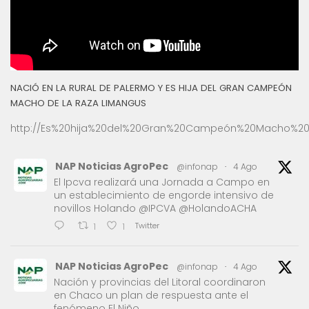
NACIÓ EN LA RURAL DE PALERMO Y ES HIJA DEL GRAN CAMPEÓN
MACHO DE LA RAZA LIMANGUS
http://Es%20hija%20del%20Gran%20Campeón%20Macho%20
NAP Noticias AgroPec
@infonap
·
4 Ago
El Ipcva realizará una Jornada a Campo en
un establecimiento de engorde intensivo de
novillos Holando @IPCVA @HolandoACHA
Twitter
1
1
NAP Noticias AgroPec
@infonap
·
4 Ago
Nación y provincias del Litoral coordinaron
en Chaco un plan de respuesta ante el
fenómeno El Niño