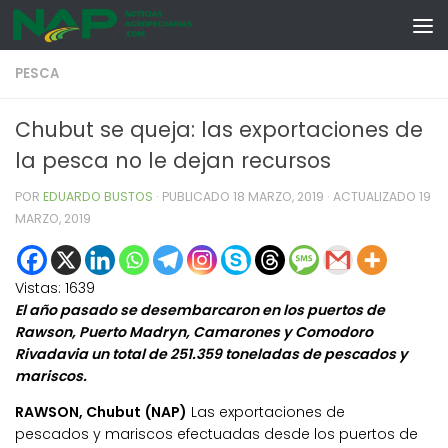
Skip to content
PESCA
Chubut se queja: las exportaciones de
la pesca no le dejan recursos
POR
EDUARDO BUSTOS
· PUBLICADO
18 MARZO, 2019
· ACTUALIZADO
19
MARZO, 2019
Vistas:
1639
El año pasado se desembarcaron en los puertos de
Rawson, Puerto Madryn, Camarones y Comodoro
Rivadavia un total de 251.359 toneladas de pescados y
mariscos.
RAWSON, Chubut (NAP)
Las exportaciones de
pescados y mariscos efectuadas desde los puertos de