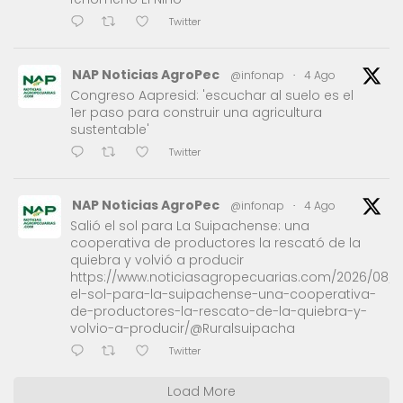
Twitter
NAP Noticias AgroPec
@infonap
·
4 Ago
Congreso Aapresid: 'escuchar al suelo es el
1er paso para construir una agricultura
sustentable'
Twitter
NAP Noticias AgroPec
@infonap
·
4 Ago
Salió el sol para La Suipachense: una
cooperativa de productores la rescató de la
quiebra y volvió a producir
https://www.noticiasagropecuarias.com/2026/08/0
el-sol-para-la-suipachense-una-cooperativa-
de-productores-la-rescato-de-la-quiebra-y-
volvio-a-producir/@Ruralsuipacha
Twitter
Load More