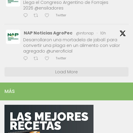
Llega el Congreso Argentino de Forrajes
2026 @ensiladores
Twitter
NAP Noticias AgroPec
@infonap
·
10h
Desarrollaron una mortadela de jabalí para
convertir una plaga en un alimento con valor
agregado @uneroficial
Twitter
Load More
MÁS