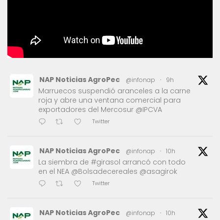
NAP Noticias AgroPec
@infonap
·
9h
Marruecos suspendió aranceles a la carne
roja y abre una ventana comercial para
exportadores del Mercosur @IPCVA
Twitter
NAP Noticias AgroPec
@infonap
·
10h
La siembra de #girasol arrancó con todo
en el NEA @Bolsadecereales @asagirok
Twitter
NAP Noticias AgroPec
@infonap
·
10h