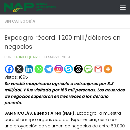
Skip to content
SIN CATEGORÍA
Expoagro récord: 1.200 mill/dólares en
negocios
POR
GABRIEL QUAIZEL
·
18 MARZO, 2019
Vistas:
1095
Se vendió maquinaria agrícola a extranjeros por 8,3
mill/dol. Y fue visitada por 165 mil personas. Los acuerdos
de negocios superaron en tres veces a los del año
pasado.
SAN NICOLÁS, Buenos Aires (NAP).
Expoagro, la muestra
para el campo organizada por Exponenciar, cerró con
una proyección de volumen de negocios de entre 50.000