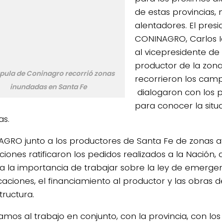
de estas provincias, 
alentadores. El pres
CONINAGRO, Carlos Ia
al vicepresidente de 
productor de la zona,
pula de Coninagro recorrió zonas
recorrieron los cam
inundadas en Santa Fe
dialogaron con los 
para conocer la situ
as.
GRO junto a los productores de Santa Fe de zonas a
ciones ratificaron los pedidos realizados a la Nación,
a la importancia de trabajar sobre la ley de emerge
caciones, el financiamiento al productor y las obras d
tructura.
amos al trabajo en conjunto, con la provincia, con lo