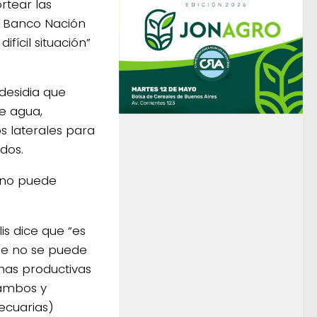
rtear las
l Banco Nación
fícil situación”
 desidia que
de agua,
s laterales para
dos.
r no puede
is dice que “es
ue no se puede
nas productivas
Tambos y
ecuarias)