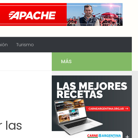
nión
Turismo
MÁS
e
 las