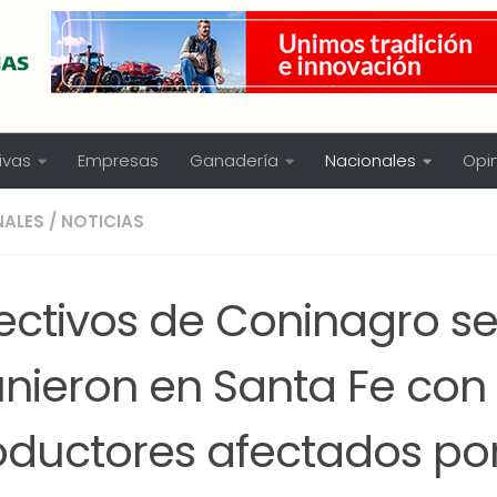
ivas
Empresas
Ganadería
Nacionales
Opi
NALES
/
NOTICIAS
rectivos de Coninagro s
unieron en Santa Fe con
oductores afectados por