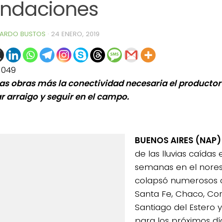
undaciones
ARDO BUSTOS
·
24 ENERO, 2019
1049
tas obras más la conectividad necesaria el producto
r arraigo y seguir en el campo.
BUENOS AIRES (NAP)
de las lluvias caídas 
semanas en el nores
colapsó numerosos
Santa Fe, Chaco, Cor
Santiago del Estero y
para los próximos dí