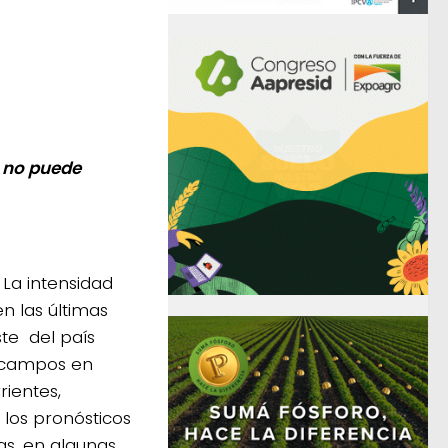
r no puede
La intensidad
en las últimas
te del país
 campos en
rientes,
 los pronósticos
as, en algunas