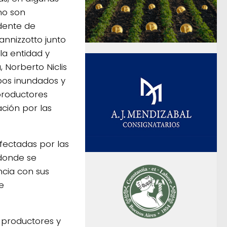
no son
idente de
nnizzotto junto
la entidad y
 Norberto Niclis
pos inundados y
productores
ación por las
fectadas por las
 donde se
ncia con sus
e
s productores y