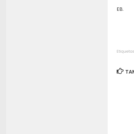
EB.
Etiquetas
TAM