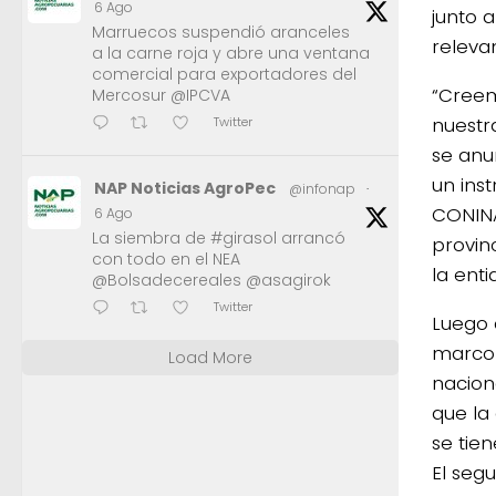
6 Ago
junto 
Marruecos suspendió aranceles
releva
a la carne roja y abre una ventana
comercial para exportadores del
“Creem
Mercosur @IPCVA
nuestr
Twitter
se anu
un ins
NAP Noticias AgroPec
@infonap
·
CONINA
6 Ago
La siembra de #girasol arrancó
provin
con todo en el NEA
la enti
@Bolsadecereales @asagirok
Twitter
Luego 
marco 
Load More
nacion
que la
se tien
El seg