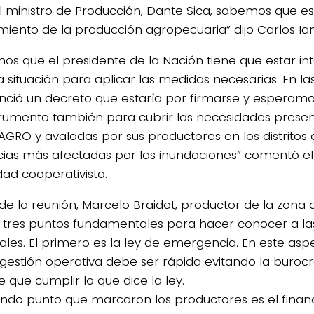
al ministro de Producción, Dante Sica, sabemos que es
miento de la producción agropecuaria” dijo Carlos Ian
os que el presidente de la Nación tiene que estar int
a situación para aplicar las medidas necesarias. En la
nció un decreto que estaría por firmarse y esperamo
trumento también para cubrir las necesidades prese
GRO y avaladas por sus productores en los distritos 
cias más afectadas por las inundaciones” comentó el
dad cooperativista.
de la reunión, Marcelo Braidot, productor de la zona
tres puntos fundamentales para hacer conocer a la
ales. El primero es la ley de emergencia. En este asp
 gestión operativa debe ser rápida evitando la burocr
e que cumplir lo que dice la ley.
undo punto que marcaron los productores es el financ