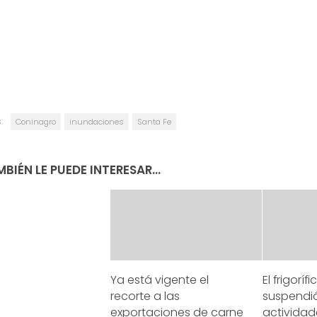
:
Coninagro
inundaciones
Santa Fe
BIÉN LE PUEDE INTERESAR...
Ya está vigente el
El frigoríf
recorte a las
suspendi
exportaciones de carne
actividad