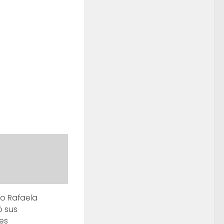
ico Rafaela
ó sus
es