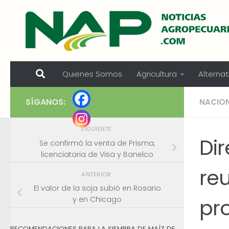
Skip to content
Quienes Somos
Agricultura
Alternat
SÍGANOS:
NACIO
SIGUIENTE
Di
Se confirmó la venta de Prisma,
licenciataria de Visa y Banelco
re
ANTERIOR
El valor de la soja subió en Rosario
pr
y en Chicago
RECOMENDACIONES PARA LA SIEMBRA DE MAÍZ DE