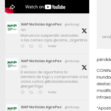
NAP Noticias AgroPec
@infonap
·
19h
Marruecos suspendió aranceles
La cú
a las carnes rojas @carne_argentina
Twitter
pérdid
NAP Noticias AgroPec
@infonap
·
20h
CONINA
El exceso de agua frena la
inunda
siembra de trigo y compromete a los
ciclos cortos @Bolsadecereales
destac
@ArgenTrigo
modifi
Twitter
infraes
NAP Noticias AgroPec
“Apost
@infonap
·