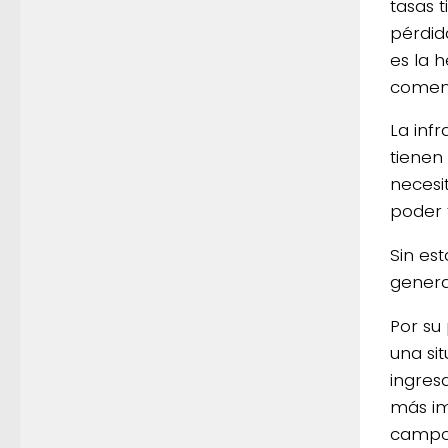
tasas 
pérdid
es la 
coment
La infr
tienen
necesi
poder 
Sin es
genera
Por su
una si
ingres
más im
campos