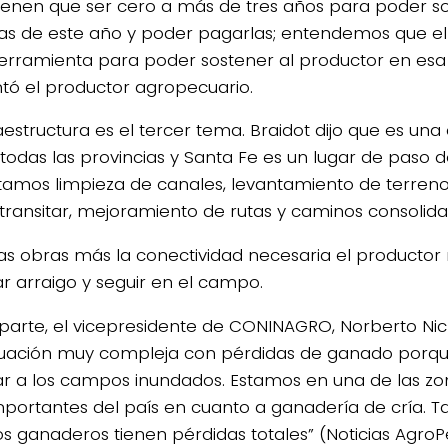
tienen que ser cero a más de tres años para poder so
as de este año y poder pagarlas; entendemos que e
herramienta para poder sostener al productor en esa di
ó el productor agropecuario.
aestructura es el tercer tema. Braidot dijo que es una
 todas las provincias y Santa Fe es un lugar de paso 
tamos limpieza de canales, levantamiento de terreno
transitar, mejoramiento de rutas y caminos consolida
tas obras más la conectividad necesaria el producto
r arraigo y seguir en el campo.
 parte, el vicepresidente de CONINAGRO, Norberto Nicl
tuación muy compleja con pérdidas de ganado porq
ar a los campos inundados. Estamos en una de las zo
portantes del país en cuanto a ganadería de cría. 
 ganaderos tienen pérdidas totales” (Noticias AgroP