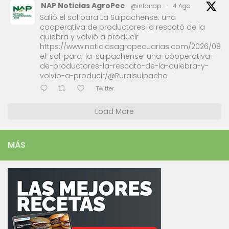
NAP Noticias AgroPec
@infonap
·
4 Ago
Salió el sol para La Suipachense: una
cooperativa de productores la rescató de la
quiebra y volvió a producir
https://www.noticiasagropecuarias.com/2026/08/0
el-sol-para-la-suipachense-una-cooperativa-
de-productores-la-rescato-de-la-quiebra-y-
volvio-a-producir/@Ruralsuipacha
Twitter
Load More
MÁS