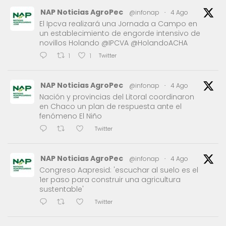
NAP Noticias AgroPec
@infonap
·
4 Ago
El Ipcva realizará una Jornada a Campo en
un establecimiento de engorde intensivo de
novillos Holando @IPCVA @HolandoACHA
Twitter
1
1
NAP Noticias AgroPec
@infonap
·
4 Ago
Nación y provincias del Litoral coordinaron
en Chaco un plan de respuesta ante el
fenómeno El Niño
Twitter
NAP Noticias AgroPec
@infonap
·
4 Ago
Congreso Aapresid: 'escuchar al suelo es el
1er paso para construir una agricultura
sustentable'
Twitter