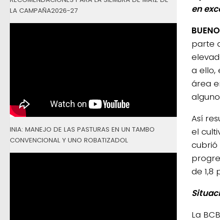
en exc
LA CAMPAÑA2026-27
BUENOS
parte 
elevad
a ello
área e
alguno
Así re
INIA: MANEJO DE LAS PASTURAS EN UN TAMBO
el cul
CONVENCIONAL Y UNO ROBATIZADOL
cubrió 
progre
de 1,8 
Situac
La BCB