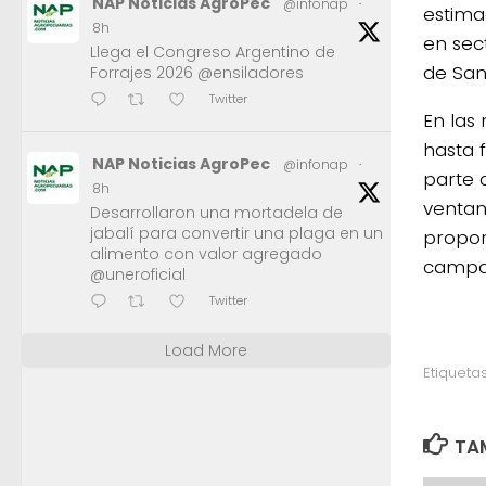
NAP Noticias AgroPec
@infonap
·
estima
8h
en sec
Llega el Congreso Argentino de
de San
Forrajes 2026 @ensiladores
Twitter
En las
hasta 
NAP Noticias AgroPec
@infonap
·
parte 
8h
ventan
Desarrollaron una mortadela de
jabalí para convertir una plaga en un
propor
alimento con valor agregado
campa
@uneroficial
Twitter
Load More
Etiquetas
TAM