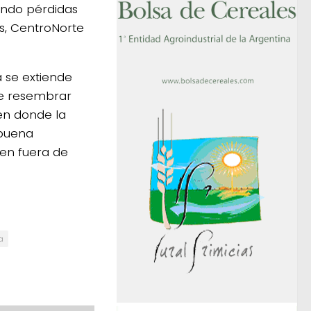
ando pérdidas
s, CentroNorte
 se extiende
 de resembrar
 en donde la
 buena
en fuera de
a