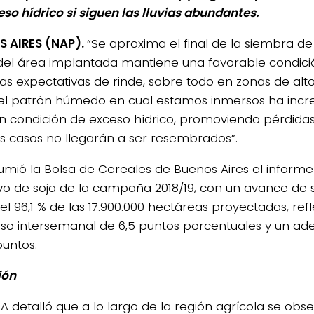
eso hídrico si siguen las lluvias abundantes.
 AIRES (NAP).
“Se aproxima el final de la siembra de
del área implantada mantiene una favorable condició
as expectativas de rinde, sobre todo en zonas de alto
, el patrón húmedo en cual estamos inmersos ha inc
n condición de exceso hídrico, promoviendo pérdidas
s casos no llegarán a ser resembrados”.
sumió la Bolsa de Cereales de Buenos Aires el infor
tivo de soja de la campaña 2018/19, con un avance de
el 96,1 % de las 17.900.000 hectáreas proyectadas, ref
so intersemanal de 6,5 puntos porcentuales y un ade
puntos.
ión
A detalló que a lo largo de la región agrícola se ob