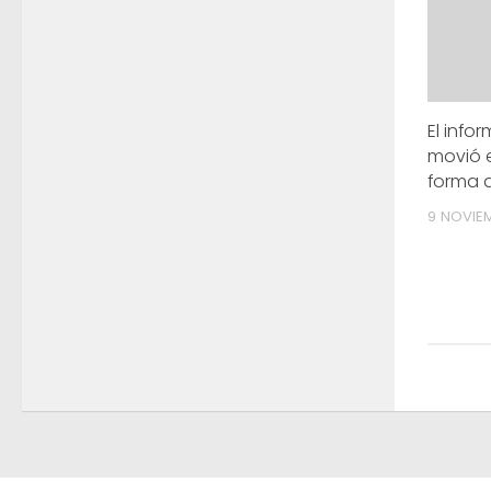
El info
movió 
forma 
9 NOVIEM