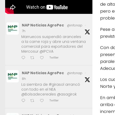
de alt
pero e
proble
NAP Noticias AgroPec
@infonap
·
Pese a
7h
previs
Marruecos suspendió aranceles
a la carne roja y abre una ventana
comercial para exportadores del
Con da
Mercosur @IPCVA
presen
Twitter
parale
Adecua
NAP Noticias AgroPec
@infonap
·
Los cu
8h
La siembra de #girasol arrancó
Norte 
con todo en el NEA
@Bolsadecereales @asagirok
En amb
Twitter
arriba
increm