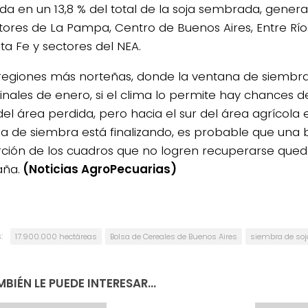
da en un 13,8 % del total de la soja sembrada, gener
tores de La Pampa, Centro de Buenos Aires, Entre Río
ta Fe y sectores del NEA.
 regiones más norteñas, donde la ventana de siembra
finales de enero, si el clima lo permite hay chances
del área perdida, pero hacia el sur del área agrícola
a de siembra está finalizando, es probable que una
ción de los cuadros que no logren recuperarse qued
ña.
(Noticias AgroPecuarias)
:
17.900.000 hectáreas
Bolsa de Cereales de Buenos Aires
siembra de soj
BIÉN LE PUEDE INTERESAR...