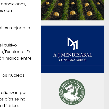
 condiciones,
es con
l es mejor a lo
l cultivo
a/Excelente. En
n hídrica entre
 los Núcleos
e afianzan por
os días se ha
 hídrico,