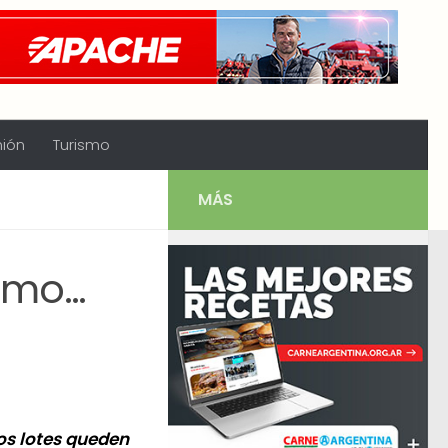
nión
Turismo
MÁS
timo…
os lotes queden