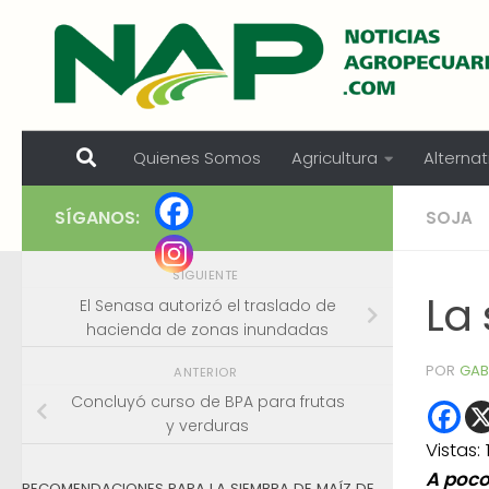
Skip to content
Quienes Somos
Agricultura
Alternat
SÍGANOS:
SOJA
SIGUIENTE
La
El Senasa autorizó el traslado de
hacienda de zonas inundadas
POR
GAB
ANTERIOR
Concluyó curso de BPA para frutas
y verduras
Vistas:
A poco
RECOMENDACIONES PARA LA SIEMBRA DE MAÍZ DE