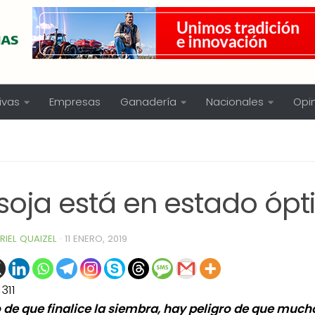
ivas
Empresas
Ganadería
Nacionales
Opi
 soja está en estado óp
RIEL QUAIZEL
·
11 ENERO, 2019
1311
 de que finalice la siembra, hay peligro de que much