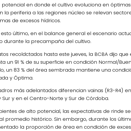
o potencial en donde el cultivo evoluciona en óptimas
n la periferia a las regiones núcleo se relevan sector
mas de excesos hídricos.
 esto último, en el balance general el escenario actua
to durante la precampaña del cultivo.
tos recoldctados hasta este jueves, la BCBA dijo que e
ta un 91 % de su superficie en condición Normal/Buen
lo, un 83 % del área sembrada mantiene una condició
da y Óptima.
adros más adelantados diferencian vainas (R3-R4) en
y Sur y en el Centro-Norte y Sur de Córdoba.
ientes de alto potencial, las expectativas de rinde s
 al promedio histórico. Sin embargo, durante los últim
entado la proporción de área en condición de exceso