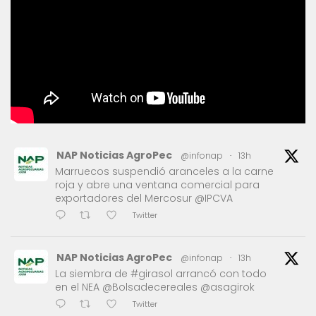
NAP Noticias AgroPec
@infonap
·
13h
Marruecos suspendió aranceles a la carne
roja y abre una ventana comercial para
exportadores del Mercosur @IPCVA
Twitter
NAP Noticias AgroPec
@infonap
·
13h
La siembra de #girasol arrancó con todo
en el NEA @Bolsadecereales @asagirok
Twitter