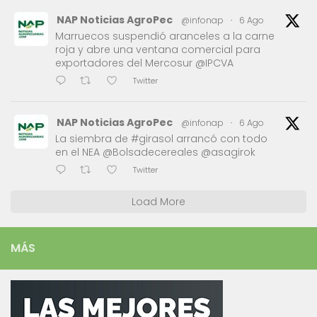
NAP Noticias AgroPec
@infonap
·
6 Ago
Marruecos suspendió aranceles a la carne
roja y abre una ventana comercial para
exportadores del Mercosur @IPCVA
Twitter
NAP Noticias AgroPec
@infonap
·
6 Ago
La siembra de #girasol arrancó con todo
en el NEA @Bolsadecereales @asagirok
Twitter
Load More
MÁS