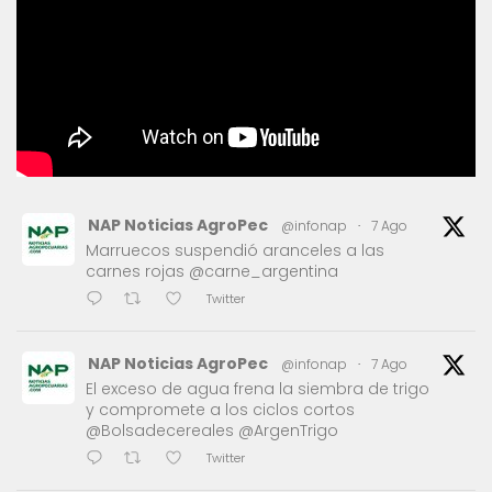
NAP Noticias AgroPec
@infonap
·
7 Ago
Marruecos suspendió aranceles a las
carnes rojas @carne_argentina
Twitter
NAP Noticias AgroPec
@infonap
·
7 Ago
El exceso de agua frena la siembra de trigo
y compromete a los ciclos cortos
@Bolsadecereales @ArgenTrigo
Twitter