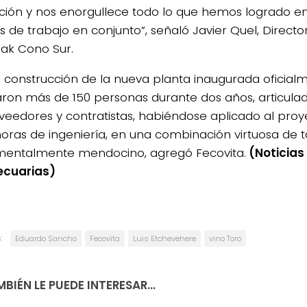
ción y nos enorgullece todo lo que hemos logrado e
s de trabajo en conjunto”, señaló Javier Quel, Direct
Pak Cono Sur.
a construcción de la nueva planta inaugurada oficial
aron más de 150 personas durante dos años, articul
veedores y contratistas, habiéndose aplicado al pro
horas de ingeniería, en una combinación virtuosa de t
entalmente mendocino, agregó Fecovita.
(Noticias
ecuarias)
:
Eduardo Sancho
Fecovita
Luis Etchevehere
vino Toro
BIÉN LE PUEDE INTERESAR...