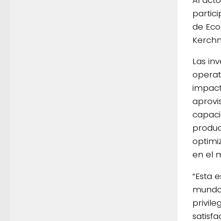
partic
de Eco
Kerchn
Las in
operat
impact
aprovi
capaci
produc
optimiz
en el 
“Esta 
mundo.
privile
satisf