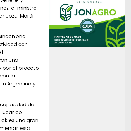
ez; el ministro
Mendoza, Martín
ingeniería
tividad con
el
con una
o por el proceso
con la
 en Argentina y
 capacidad del
 lugar de
a Pak es una gran
ementar esta