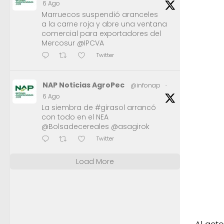
6 Ago
Marruecos suspendió aranceles
a la carne roja y abre una ventana
comercial para exportadores del
Mercosur @IPCVA
Twitter
NAP Noticias AgroPec
@infonap
·
6 Ago
La siembra de #girasol arrancó
con todo en el NEA
@Bolsadecereales @asagirok
Twitter
Load More
Al acto