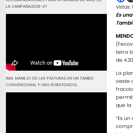
Vistas:
LA CAMPAÑA2026-27
Es una
Tambié
MENDO
(Fecov
tetra 
de 4.2
La pla
INIA: MANEJO DE LAS PASTURAS EN UN TAMBO
oeste 
CONVENCIONAL Y UNO ROBATIZADOL
fracci
permit
que la
“Es un
compro