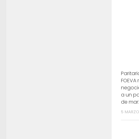
Paritari
FOEVA 
negoci
a un pa
de mar
5 MARZO