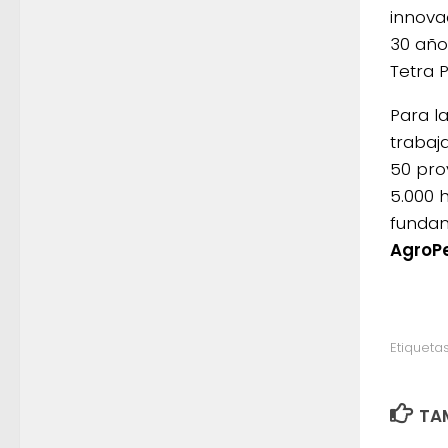
innova
30 año
Tetra 
Para l
trabaj
50 pro
5.000 
fundam
AgroP
Etiquetas
TAM