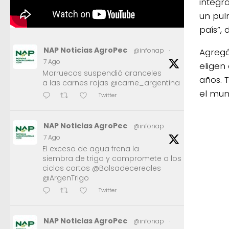
integr
un pul
país”, 
NAP Noticias AgroPec
Agregó
@infonap
·
7 Ago
eligen
Marruecos suspendió aranceles
años. 
a las carnes rojas @carne_argentina
el mun
Twitter
NAP Noticias AgroPec
@infonap
·
7 Ago
El exceso de agua frena la
siembra de trigo y compromete a los
ciclos cortos @Bolsadecereales
@ArgenTrigo
Twitter
NAP Noticias AgroPec
@infonap
·