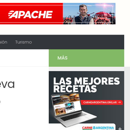
nión
Turismo
MÁS
eva
o