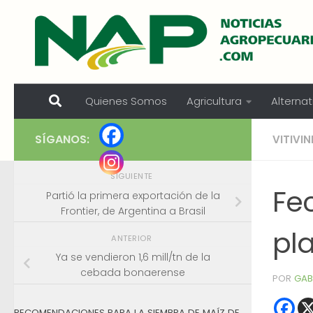
Skip to content
Quienes Somos
Agricultura
Alternat
SÍGANOS:
VITIVI
SIGUIENTE
Fe
Partió la primera exportación de la
Frontier, de Argentina a Brasil
pl
ANTERIOR
Ya se vendieron 1,6 mill/tn de la
cebada bonaerense
POR
GAB
RECOMENDACIONES PARA LA SIEMBRA DE MAÍZ DE