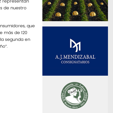
ez representan
es de nuestro
consumidores, que
ce más de 120
 la segunda en
ño”.