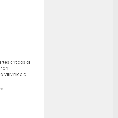
ertes críticas al
 Plan
o Vitivinícola
26