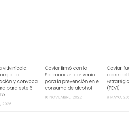
a vitivinícola:
Coviar firmó con la
Coviar: fu
rompe la
Sedronar un convenio
cierre del
ación y convoca
para la prevención en el
Estratégic
ro para este 6
consumo de alcohol
(PEVI)
zo
10 NOVIEMBRE, 2022
8 MAYO, 20
, 2026