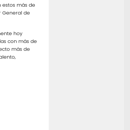
n estos más de
or General de
mente hoy
adas con más de
yecto más de
alento,