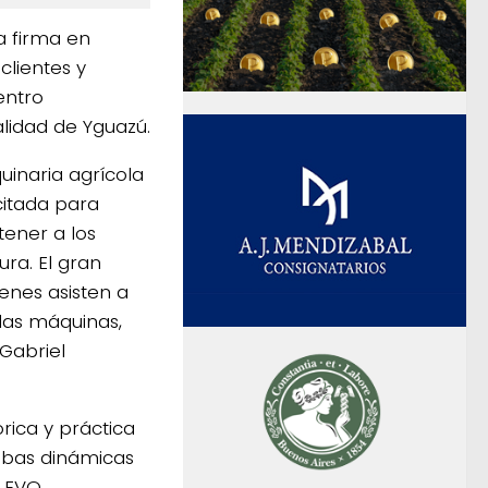
a firma en
clientes y
entro
lidad de Yguazú.
inaria agrícola
citada para
tener a los
ura. El gran
enes asisten a
las máquinas,
Gabriel
rica y práctica
ebas dinámicas
 EVO.