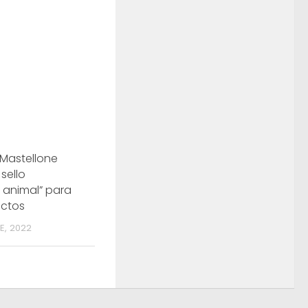
 Mastellone
sello
r animal” para
uctos
E, 2022