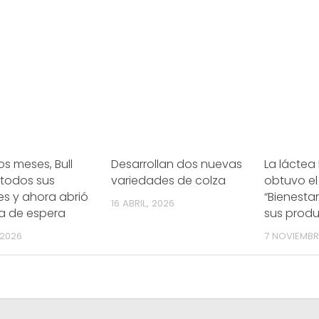
s meses, Bull
Desarrollan dos nuevas
La láctea
 todos sus
variedades de colza
obtuvo el 
es y ahora abrió
“Bienesta
16 ABRIL, 2026
ta de espera
sus prod
 2026
7 NOVIEMBR