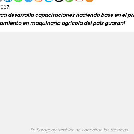
1037
ca desarrolla capacitaciones haciendo base en el pr
amiento en maquinaria agrícola del país guaraní
0de%20la%20Raza%20Limangus,
En Paraguay también se capacitan los técnicos