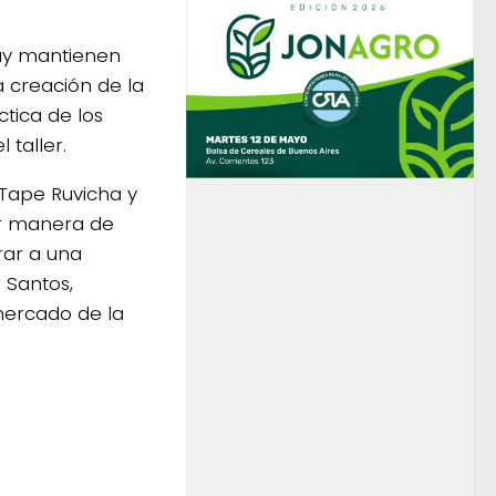
uay mantienen
 creación de la
ctica de los
taller.
 Tape Ruvicha y
jor manera de
rar a una
r Santos,
mercado de la