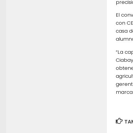
precisi
El con
con CE
casa d
alumno
“La ca
Ciabay
obtene
agricul
gerent
marca 
TAM