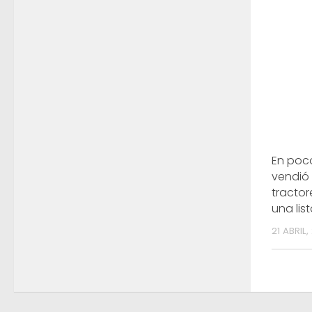
En poco
vendió
tractor
una lis
21 ABRIL,