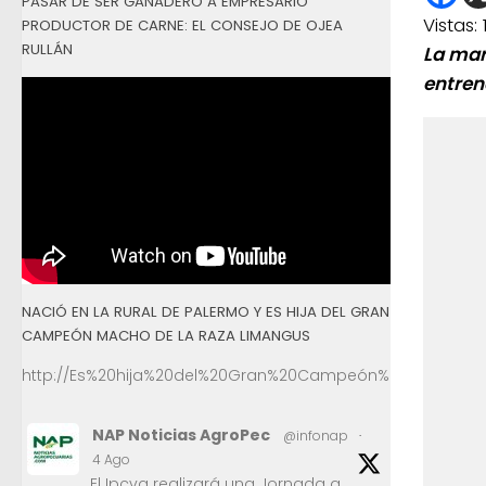
PASAR DE SER GANADERO A EMPRESARIO
Vistas:
PRODUCTOR DE CARNE: EL CONSEJO DE OJEA
RULLÁN
La mar
entren
NACIÓ EN LA RURAL DE PALERMO Y ES HIJA DEL GRAN
CAMPEÓN MACHO DE LA RAZA LIMANGUS
http://Es%20hija%20del%20Gran%20Campeón%20Macho%2
NAP Noticias AgroPec
@infonap
·
4 Ago
El Ipcva realizará una Jornada a