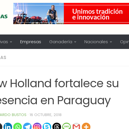
ivas
Empresas
Ganadería
Nacionales
Opi
SAS
w Holland fortalece su
esencia en Paraguay
ARDO BUSTOS
·
16 OCTUBRE, 2018