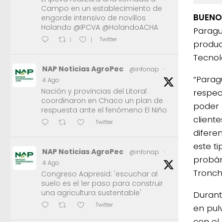
Campo en un establecimiento de
BUENOS
engorde intensivo de novillos
Holando @IPCVA @HolandoACHA
Paragu
Twitter
1
1
produc
Tecnol
NAP Noticias AgroPec
@infonap
·
“Parag
4 Ago
Nación y provincias del Litoral
respec
coordinaron en Chaco un plan de
poder a
respuesta ante el fenómeno El Niño
cliente
Twitter
difere
este t
NAP Noticias AgroPec
@infonap
·
probán
4 Ago
Tronch
Congreso Aapresid: 'escuchar al
suelo es el 1er paso para construir
una agricultura sustentable'
Durant
Twitter
en pul
con el