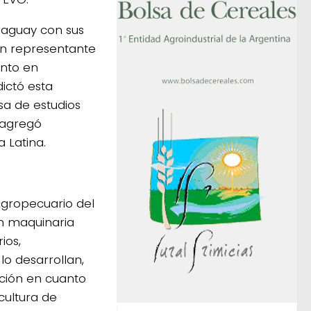
raguay con sus
én representante
ento en
ictó esta
sa de estudios
 agregó
 Latina.
Agropecuario del
n maquinaria
ios,
lo desarrollan,
ción en cuanto
cultura de