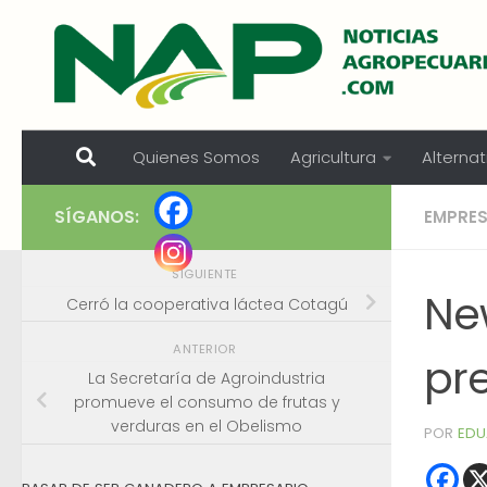
Skip to content
Quienes Somos
Agricultura
Alternat
SÍGANOS:
EMPRE
SIGUIENTE
Ne
Cerró la cooperativa láctea Cotagú
ANTERIOR
pr
La Secretaría de Agroindustria
promueve el consumo de frutas y
verduras en el Obelismo
POR
EDU