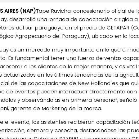
 AIRES (NAP)
Tape Ruvicha, concesionario oficial de l
ay, desarrolló una jornada de capacitación dirigida a 
tores del sur paraguayo en el predio de CETAPAR (C
ógico Agropecuario del Paraguay), ubicado en la loca
uay es un mercado muy importante en lo que a maqu
ta. Es fundamental tener una fuerza de ventas capa
sesorar a los clientes de la mejor manera, y es vital 
s actualizados en las últimas tendencias de la agricult
ncial de las capacitaciones de New Holland es que qui
ipo de eventos pueden interactuar directamente con 
dolas y observándolas en primera persona”, señaló 
oni, gerente de Marketing de la marca.
e el evento, los asistentes recibieron capacitación teó
verización, siembra y cosecha, destacándose las pru
 pulverizador Defensor SP3500 y las cosechadoras CR