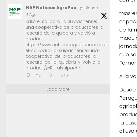
NAP Noticias AgroPec
@infonap
·
“Nos e
4 Ago
capaci
Salió el sol para La Suipachense:
una cooperativa de productores la
de la 
rescató de la quiebra y volvió a
maquin
producir
https://www.noticiasagropecuarias.com/2026/08/0
jornad
el-sol-para-la-suipachense-una-
que se
cooperativa-de-productores-la-
Fernan
rescato-de-la-quiebra-y-volvio-a-
producir/@Ruralsuipacha
A la v
Twitter
Desde 
Load More
Paragu
agrícol
produc
la cas
al uso