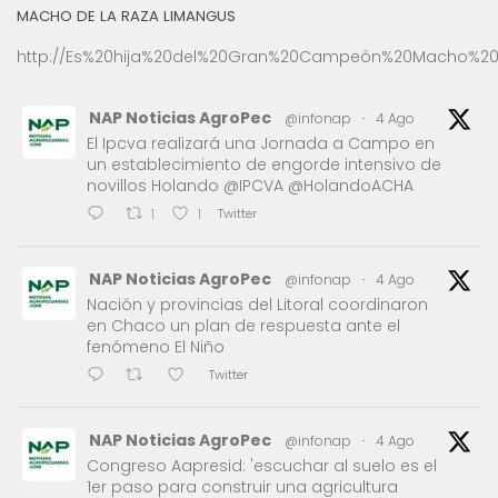
MACHO DE LA RAZA LIMANGUS
http://Es%20hija%20del%20Gran%20Campeón%20Macho%20
NAP Noticias AgroPec
@infonap
·
4 Ago
El Ipcva realizará una Jornada a Campo en
un establecimiento de engorde intensivo de
novillos Holando @IPCVA @HolandoACHA
Twitter
1
1
NAP Noticias AgroPec
@infonap
·
4 Ago
Nación y provincias del Litoral coordinaron
en Chaco un plan de respuesta ante el
fenómeno El Niño
Twitter
NAP Noticias AgroPec
@infonap
·
4 Ago
Congreso Aapresid: 'escuchar al suelo es el
1er paso para construir una agricultura