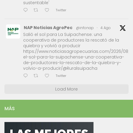
sustentable'
Twitter
NAP Noticias AgroPec
@infonap
·
4 Ago
Salió el sol para La Suipachense: una
cooperativa de productores la rescató de la
quiebra y volvió a producir
https://www.noticiasagropecuarias.com/2026/08/0
el-sol-para-la-suipachense-una-cooperativa-
de-productores-la-rescato-de-la-quiebra-y-
volvio-a-producir/@Ruralsuipacha
Twitter
Load More
MÁS