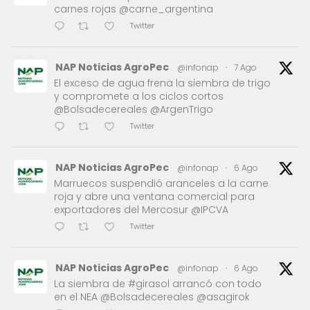
carnes rojas @carne_argentina
Twitter
NAP Noticias AgroPec
@infonap
·
7 Ago
El exceso de agua frena la siembra de trigo
y compromete a los ciclos cortos
@Bolsadecereales @ArgenTrigo
Twitter
NAP Noticias AgroPec
@infonap
·
6 Ago
Marruecos suspendió aranceles a la carne
roja y abre una ventana comercial para
exportadores del Mercosur @IPCVA
Twitter
NAP Noticias AgroPec
@infonap
·
6 Ago
La siembra de #girasol arrancó con todo
en el NEA @Bolsadecereales @asagirok