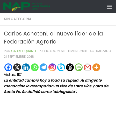
Skip to content
SIN CATEGORÍA
Carlos Achetoni, el nuevo líder de la
Federación Agraria
POR
GABRIEL QUAIZEL
· PUBLICADO
21 SEPTIEMBRE, 2018
· ACTUALIZADO
21 SEPTIEMBRE, 2018
Vistas:
1101
La entidad cambió hoy a toda su cúpula. Al dirigente
mendocino lo acompañan un vice de Entre Ríos y otro de
Santa Fe. Se definió como ‘dialoguista’.