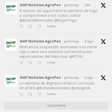
NAP Noticias AgroPec
@infonap
·
24h
El exceso de agua frena la siembra de trigo
y compromete a los ciclos cortos
@Bolsadecereales @ArgenTrigo
Twitter
NAP Noticias AgroPec
@infonap
·
6 Ago
Marruecos suspendió aranceles a la carne
roja y abre una ventana comercial para
exportadores del Mercosur @IPCVA
Twitter
NAP Noticias AgroPec
@infonap
·
6 Ago
La siembra de #girasol arrancó con todo
en el NEA @Bolsadecereales @asagirok
Twitter
Load More