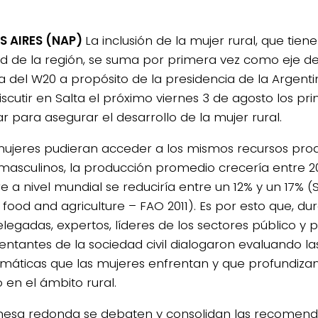
S AIRES (NAP)
La inclusión de la mujer rural, que tien
ad de la región, se suma por primera vez como eje de
 del W20 a propósito de la presidencia de la Argenti
iscutir en Salta el próximo viernes 3 de agosto los pr
r para asegurar el desarrollo de la mujer rural.
 mujeres pudieran acceder a los mismos recursos prod
masculinos, la producción promedio crecería entre 2
 a nivel mundial se reduciría entre un 12% y un 17% (S
 food and agriculture – FAO 2011). Es por esto que, du
elegadas, expertos, líderes de los sectores público y p
entantes de la sociedad civil dialogaron evaluando la
máticas que las mujeres enfrentan y que profundiza
 en el ámbito rural.
mesa redonda se debaten y consolidan las recomen