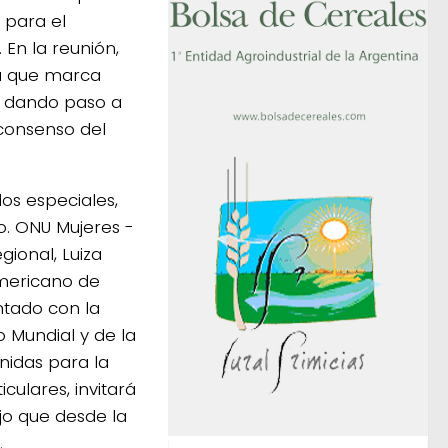
 para el
 En la reunión,
sa que marca
o, dando paso a
 consenso del
os especiales,
o. ONU Mujeres -
gional, Luiza
ramericano de
ntado con la
 Mundial y de la
nidas para la
culares, invitará
ajo que desde la
.