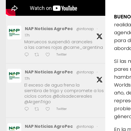
BUENO
realid
NAP Noticias AgroPec
@infonap
·
agenda
17h
para d
Marruecos suspendió aranceles
a las carnes rojas @carne_argentina
aborda
Twitter
Sí las
pares 
NAP Noticias AgroPec
@infonap
·
hambre
17h
Worlds
El exceso de agua frena la
siembra de trigo y compromete a los
año, d
ciclos cortos @Bolsadecereales
repres
@ArgenTrigo
proble
Twitter
género
NAP Noticias AgroPec
@infonap
·
En la 