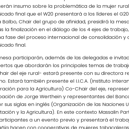
serán insumo sobre la problemática de la mujer rural
cado final que el W20 presentará a los líderes el G20.
 Balbo, Chair del grupo de afinidad, presidirá la me
 la finalización en el diálogo de los 4 ejes de trabaj
ima fase del proceso internacional de consolidación y
cado final.
mesa participarán, además de las delegadas e invitad
pertos que abordarán los principales temas de trabaj
hair del eje rural- estará presente con su directora re
o. Estará también presente el I.I.C.A. (Instituto Inte
ación para la Agricultura) Co-Chair del eje, represe
ipación de Jorge Werthein y representantes del Banco
r sus siglas en inglés (Organización de las Naciones U
ación y la Agricultura). En este contexto Massalin Parti
participantes a un evento previo y presentará el trab
ía hacen con cooperativas de mujeres tabacaleras