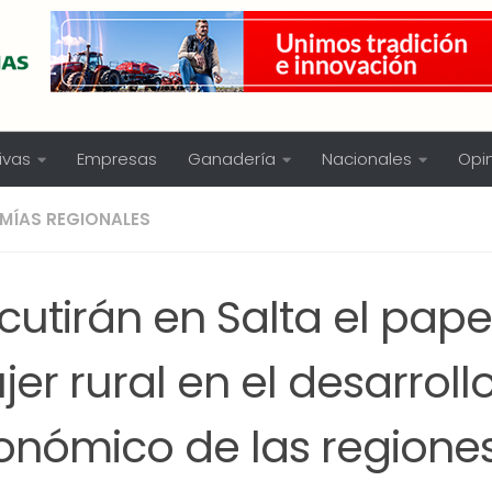
ivas
Empresas
Ganadería
Nacionales
Opi
MÍAS REGIONALES
cutirán en Salta el pape
er rural en el desarroll
onómico de las regione