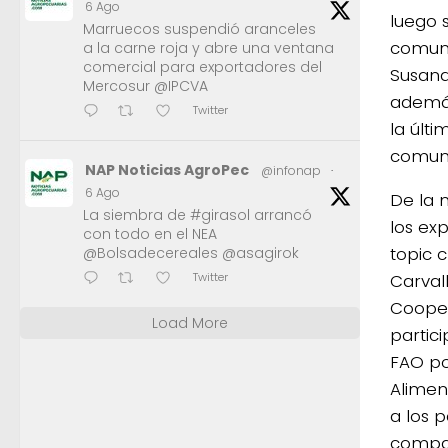
6 Ago
luego 
Marruecos suspendió aranceles
comuni
a la carne roja y abre una ventana
comercial para exportadores del
Susana
Mercosur @IPCVA
además
Twitter
la últ
comuni
NAP Noticias AgroPec
@infonap
·
6 Ago
De la 
La siembra de #girasol arrancó
los ex
con todo en el NEA
topic c
@Bolsadecereales @asagirok
Carvalh
Twitter
Cooper
Load More
partic
FAO po
Aliment
a los 
compañ