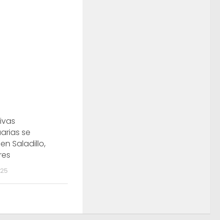
ivas
arias se
en Saladillo,
res
025