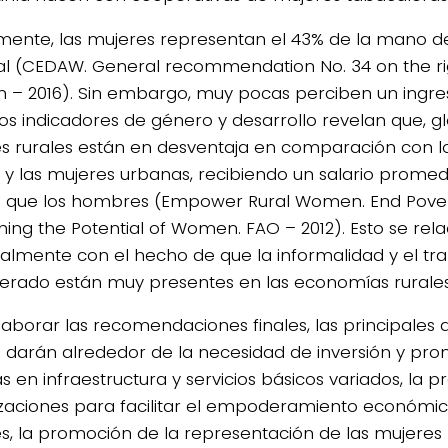
mente, las mujeres representan el 43% de la mano d
l (CEDAW. General recommendation No. 34 on the rig
– 2016). Sin embargo, muy pocas perciben un ingr
los indicadores de género y desarrollo revelan que, g
s rurales están en desventaja en comparación con 
s y las mujeres urbanas, recibiendo un salario prome
que los hombres (Empower Rural Women. End Pover
hing the Potential of Women. FAO – 2012). Esto se rel
palmente con el hecho de que la informalidad y el tra
rado están muy presentes en las economías rurales
laborar las recomendaciones finales, las principales d
 darán alrededor de la necesidad de inversión y pr
s en infraestructura y servicios básicos variados, la 
zaciones para facilitar el empoderamiento económic
s, la promoción de la representación de las mujeres 