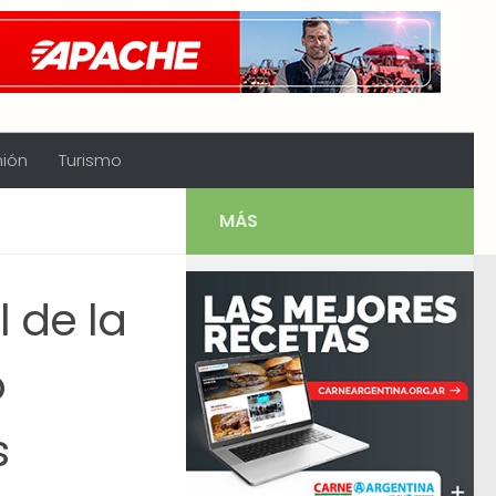
nión
Turismo
MÁS
l de la
o
s