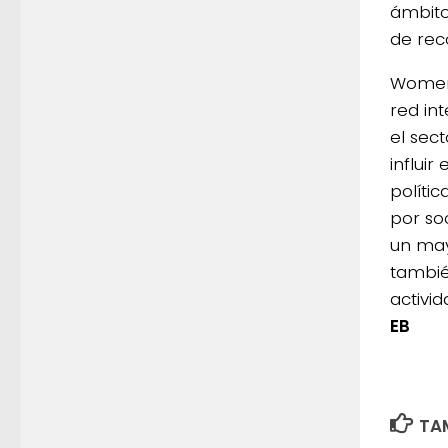
ámbito
de rec
Women 
red int
el sec
influi
políti
por so
un mayo
tambié
activi
EB
TAM