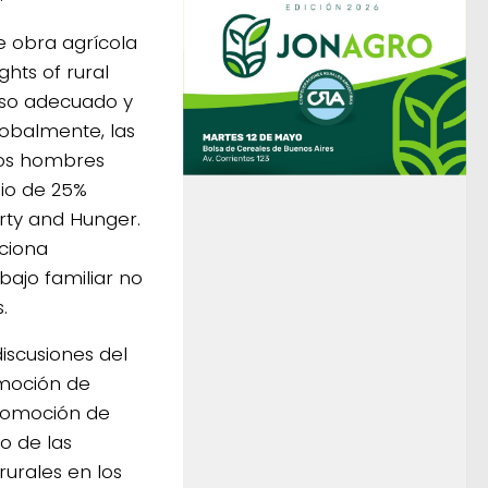
e obra agrícola
hts of rural
eso adecuado y
lobalmente, las
los hombres
dio de 25%
ty and Hunger.
aciona
bajo familiar no
.
iscusiones del
omoción de
promoción de
o de las
rurales en los