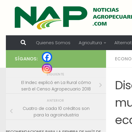
Skip to content
Quienes Somos
Agricultura
Alternat
SÍGANOS:
ECONO
SIGUIENTE
Dis
El Indec explicó en La Rural cómo
será el Censo Agropecuario 2018
muj
ANTERIOR
Cuatro de cada 10 créditos son
ec
para la agroindustria
RECOMENDACIONES PARA LA SIEMBRA DE MAÍZ DE