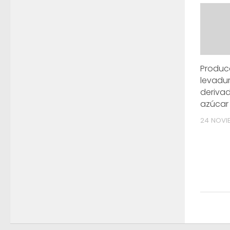
Produc
levadu
deriva
azúcar
24 NOVI