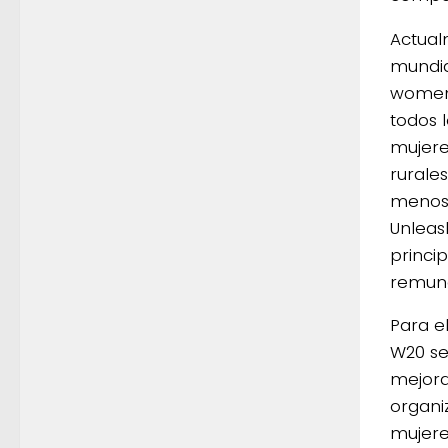
Actual
mundia
women 
todos 
mujere
rurale
menos 
Unleas
princi
remune
Para e
W20 se
mejora
organi
mujere