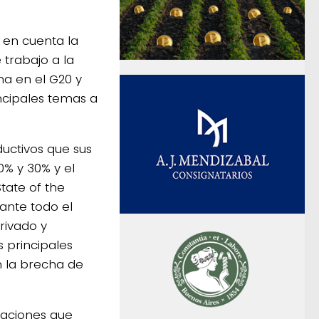
e en cuenta la
 trabajo a la
na en el G20 y
incipales temas a
uctivos que sus
0% y 30% y el
tate of the
rante todo el
rivado y
s principales
n la brecha de
daciones que