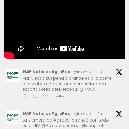
NAP Noticias AgroPec
@infonap
·
9h
Marruecos suspendió aranceles a la carne
roja y abre una ventana comercial para
exportadores del Mercosur @IPCVA
Twitter
NAP Noticias AgroPec
@infonap
·
9h
La siembra de #girasol arrancó con todo
en el NEA @Bolsadecereales @asagirok