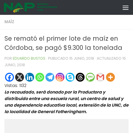
Skip to content
MAÍZ
Se remató el primer lote de maíz en
Córdoba, se pagó $9.300 la tonelada
POR
EDUARDO BUSTOS
· PUBLICADO
15 JUNIO, 2018
· ACTUALIZADO
15
JUNIO, 2018
Vistas:
1132
Lo recaudado, será donado por la Productora y
distribuido entre una escuela rural, un centro de salud y
una dependencia educativa local, extensión de la UNC, de
la localidad de General Fotheringham.