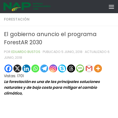
Skip to content
FORESTACIÓN
El gobierno anuncio el programa
ForestAR 2030
POR
EDUARDO BUSTOS
· PUBLICADO
5 JUNIO, 2018
· ACTUALIZADO
6
JUNIO, 2018
Vistas:
1701
La forestación es una de las principales soluciones
naturales y de bajo costo para mitigar el cambio
climático,