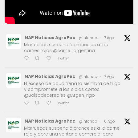
NAP Noticias AgroPec
@infonap
·
7 Ago
Marruecos suspendió aranceles a las
carnes rojas @carne_argentina
Twitter
NAP Noticias AgroPec
@infonap
·
7 Ago
El exceso de agua frena la siembra de trigo
y compromete a los ciclos cortos
@Bolsadecereales @ArgenTrigo
Twitter
NAP Noticias AgroPec
@infonap
·
6 Ago
Marruecos suspendió aranceles a la carne
roja y abre una ventana comercial para