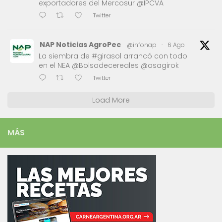
exportadores del Mercosur @IPCVA
Twitter
NAP Noticias AgroPec
@infonap
·
6 Ago
La siembra de #girasol arrancó con todo
en el NEA @Bolsadecereales @asagirok
Twitter
Load More
MÁS