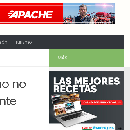
nión
Turismo
MÁS
no no
nte