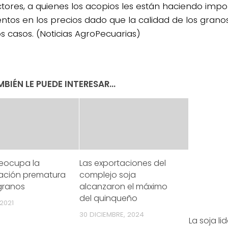
tores, a quienes los acopios les están haciendo impo
ntos en los precios dado que la calidad de los grano
 casos. (Noticias AgroPecuarias)
BIÉN LE PUEDE INTERESAR...
4/salio-
reocupa la
Las exportaciones del
ación prematura
complejo soja
granos
alcanzaron el máximo
del quinqueño
2021
30 DICIEMBRE, 2024
La soja li