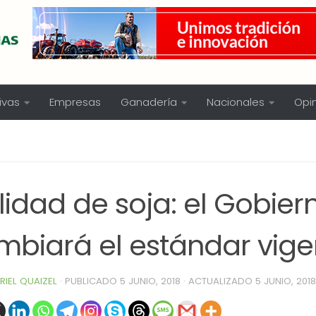
ivas
Empresas
Ganadería
Nacionales
Opi
idad de soja: el Gobier
mbiará el estándar vige
RIEL QUAIZEL
· PUBLICADO
5 JUNIO, 2018
· ACTUALIZADO
5 JUNIO, 2018