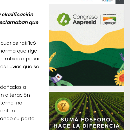
 clasificación
 reclamaban que
arios ratificó
 norma que rige
 cambios a pesar
las lluvias que se
 dañados a
n alteración
xterna, no
senten
vando su parte