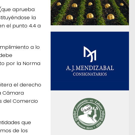
8 (que aprueba
tituyéndose la
en el punto 4.4 a
umplimiento a lo
 debe
to por la Norma
eitera el derecho
 la Cámara
os del Comercio
ntidades que
lamos de los