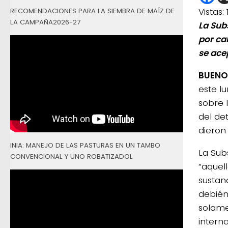
Vistas:
RECOMENDACIONES PARA LA SIEMBRA DE MAÍZ DE
LA CAMPAÑA2026-27
La Sub
por ca
se ace
BUENOS
este l
sobre 
del det
dieron 
INIA: MANEJO DE LAS PASTURAS EN UN TAMBO
La Sub
CONVENCIONAL Y UNO ROBATIZADOL
“aquel
sustan
debién
solame
interna