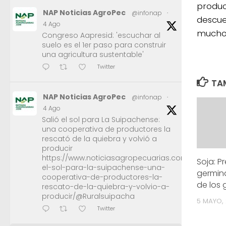
produc
NAP Noticias AgroPec
@infonap
·
descue
4 Ago
muchos
Congreso Aapresid: 'escuchar al
suelo es el 1er paso para construir
una agricultura sustentable'
Twitter
TAM
NAP Noticias AgroPec
@infonap
·
4 Ago
Salió el sol para La Suipachense:
una cooperativa de productores la
rescató de la quiebra y volvió a
producir
https://www.noticiasagropecuarias.com/2026/08/0
Soja: P
el-sol-para-la-suipachense-una-
germin
cooperativa-de-productores-la-
de los 
rescato-de-la-quiebra-y-volvio-a-
producir/@Ruralsuipacha
5 MAYO, 
Twitter