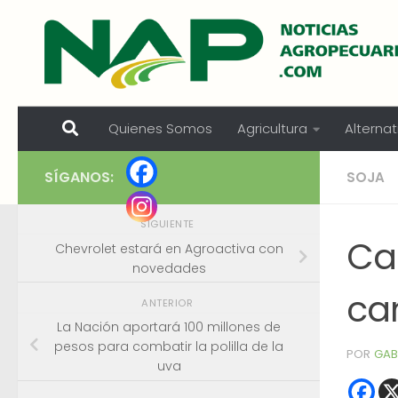
Skip to content
Quienes Somos
Agricultura
Alternat
SÍGANOS:
SOJA
SIGUIENTE
Cal
Chevrolet estará en Agroactiva con
novedades
ca
ANTERIOR
La Nación aportará 100 millones de
pesos para combatir la polilla de la
POR
GAB
uva