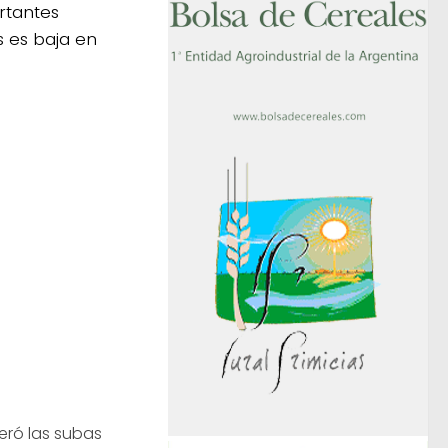
rtantes
s es baja en
deró las subas