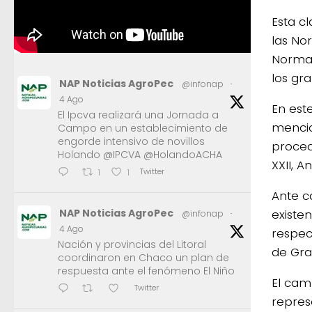
Esta c
las No
Norma 
los gr
NAP Noticias AgroPec
@infonap
·
4 Ago
En est
El Ipcva realizará una Jornada a
mencio
Campo en un establecimiento de
engorde intensivo de novillos
proced
Holando @IPCVA @HolandoACHA
XXII, A
Twitter
1
1
Ante c
existe
NAP Noticias AgroPec
@infonap
·
4 Ago
respec
Nación y provincias del Litoral
de Gra
coordinaron en Chaco un plan de
respuesta ante el fenómeno El Niño
El cam
Twitter
repres