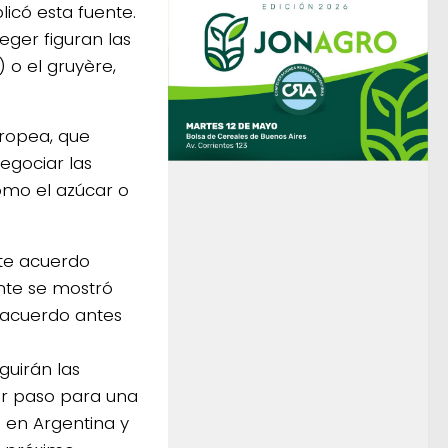
icó esta fuente.
eger figuran las
o el gruyère,
uropea, que
egociar las
omo el azúcar o
ste acuerdo
nte se mostró
n acuerdo antes
guirán las
er paso para una
 en Argentina y