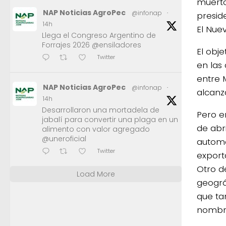
muerto
NAP Noticias AgroPec
@infonap
·
presid
14h
El Nuev
Llega el Congreso Argentino de
Forrajes 2026 @ensiladores
El obje
Twitter
en las
entre 
NAP Noticias AgroPec
@infonap
·
alcanz
14h
Desarrollaron una mortadela de
Pero e
jabalí para convertir una plaga en un
de abr
alimento con valor agregado
@uneroficial
automó
Twitter
export
Otro d
Load More
geográ
que ta
nombre