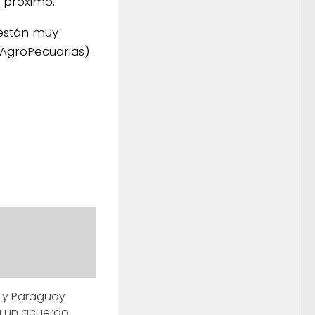
o próximo.
 están muy
 AgroPecuarias).
 y Paraguay
a un acuerdo