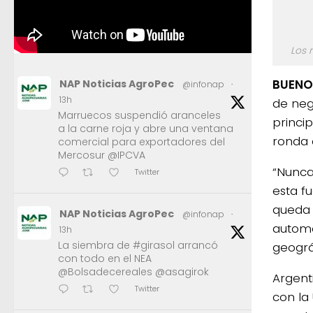
Los 
BUENO
NAP Noticias AgroPec
@infonap
·
13h
de neg
Marruecos suspendió aranceles
princi
a la carne roja y abre una ventana
ronda 
comercial para exportadores del
Mercosur @IPCVA
“Nunca 
Twitter
esta f
queda 
NAP Noticias AgroPec
@infonap
·
automóv
13h
La siembra de #girasol arrancó
geográ
con todo en el NEA
@Bolsadecereales @asagirok
Argent
Twitter
con la