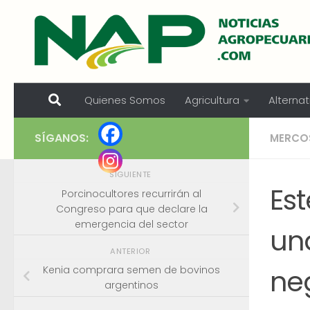
Skip to content
Quienes Somos
Agricultura
Alternat
SÍGANOS:
MERCO
SIGUIENTE
Est
Porcinocultores recurrirán al
Congreso para que declare la
emergencia del sector
un
ANTERIOR
ne
Kenia comprara semen de bovinos
argentinos