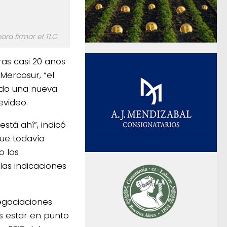
ara firmar el TLC
ras casi 20 años
Mercosur, “el
ando una nueva
video.
stá ahí”, indicó
ue todavía
o los
 las indicaciones
negociaciones
s estar en punto