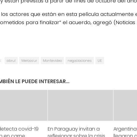
y están previstas a partir de fines de octubre del añ
 los actores que están en esta película actualmente
metidos para finalizar” el acuerdo, agregó (Noticias
:
abrul
Mercosur
Montevideo
negociaciones
UE
BIÉN LE PUEDE INTERESAR...
detecta covid-19
En Paraguay invitan a
Argentina
n en carne
reflexionar sobre la crisis
llegaron 