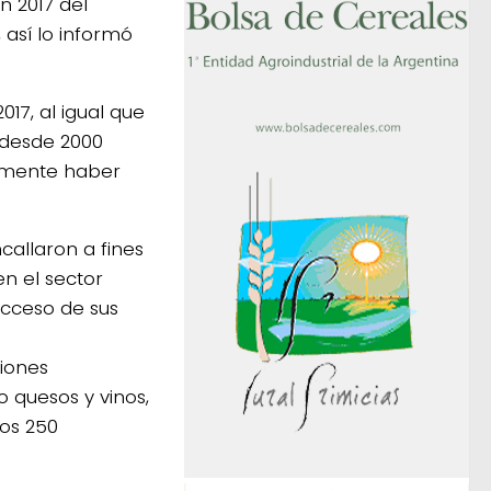
n 2017 del
así lo informó
017, al igual que
 desde 2000
almente haber
callaron a fines
en el sector
acceso de sus
ciones
 quesos y vinos,
os 250