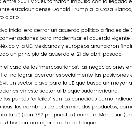
 entre 2004 y 2010, tomaron impulso con la llegada e
ente estadounidense Donald Trump a la Casa Blanca, 
o diario .
tivo inicial era cerrar un acuerdo político a finales de 2
 conversaciones para modernizar el acuerdo vigente
México y la UE. Mexicanos y europeos anunciaron fin
ado un principio de acuerdo el 21 de abril pasado.
n el caso de los ‘mercosurianos’, las negociaciones en
il, al no lograr acercar especialmente las posiciones 
vil, un sector clave para la UE que busca un mayor 
aciones en este sector al bloque sudamericano.
e los puntos “difíciles” son las conocidas como indica
ficas: los nombres de determinados productos, como
nto la UE (con 357 propuestas) como el Mercosur (un
s) buscan proteger en el otro bloque.