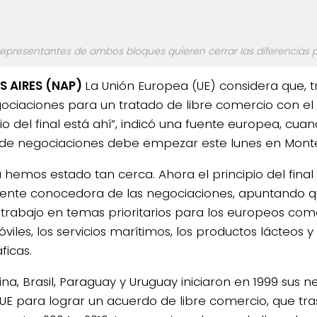
representantes de ambos bloques quieren cerrar las diferencias p
S AIRES (NAP)
La Unión Europea (UE) considera que, t
ociaciones para un tratado de libre comercio con el 
pio del final está ahí”, indicó una fuente europea, cu
de negociaciones debe empezar este lunes en Monte
hemos estado tan cerca. Ahora el principio del final e
uente conocedora de las negociaciones, apuntando q
trabajo en temas prioritarios para los europeos com
iles, los servicios marítimos, los productos lácteos y
ficas.
ina, Brasil, Paraguay y Uruguay iniciaron en 1999 sus 
 UE para lograr un acuerdo de libre comercio, que tra