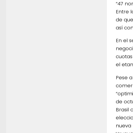
“47 no
Entre 
de que
así co
En el 
negoci
cuotas
el etan
Pese a
comerc
“optim
de oct
Brasil
elecci
nueva 