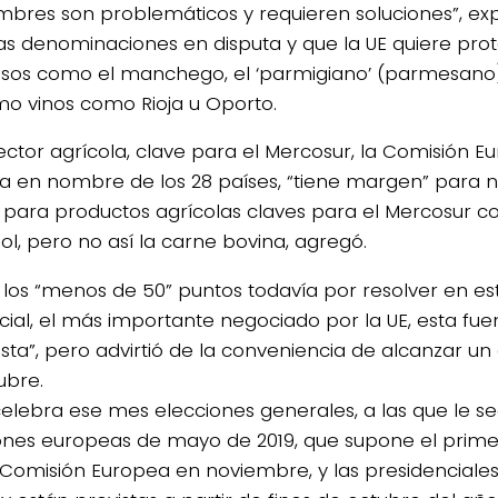
mbres son problemáticos y requieren soluciones”, expl
las denominaciones en disputa y que la UE quiere prot
sos como el manchego, el ‘parmigiano’ (parmesano) 
mo vinos como Rioja u Oporto.
sector agrícola, clave para el Mercosur, la Comisión E
a en nombre de los 28 países, “tiene margen” para n
 para productos agrícolas claves para el Mercosur c
ol, pero no así la carne bovina, agregó.
 los “menos de 50” puntos todavía por resolver en e
ial, el más importante negociado por la UE, esta fue
ista”, pero advirtió de la conveniencia de alcanzar u
ubre.
 celebra ese mes elecciones generales, a las que le se
ones europeas de mayo de 2019, que supone el prim
Comisión Europea en noviembre, y las presidenciales