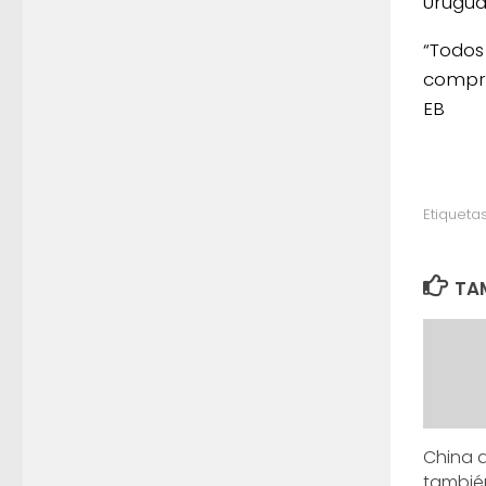
Urugua
“Todos
compro
EB
Etiquetas
TAM
China 
tambié