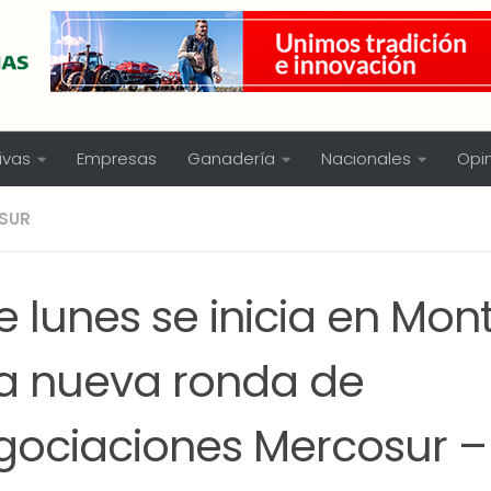
ivas
Empresas
Ganadería
Nacionales
Opi
SUR
e lunes se inicia en Mon
a nueva ronda de
gociaciones Mercosur –