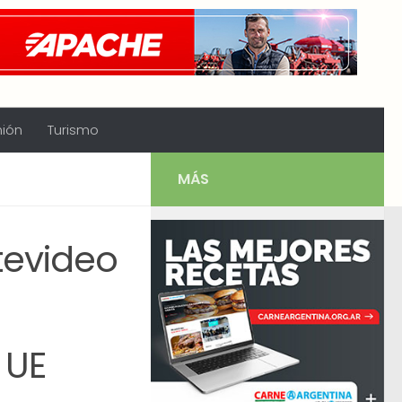
nión
Turismo
MÁS
tevideo
 UE