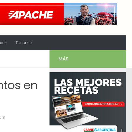
nión
Turismo
MÁS
ntos en
018