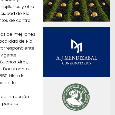
ejillones y otro
, ciudad de Río
ntos de control
los de mejillones
localidad de Río
 correspondiente
vigente.
Buenos Aires,
 el Documento
50 kilos de
ndo a la
 de infracción
 para su