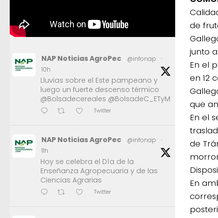
Calida
de frut
Galleg
junto a
NAP Noticias AgroPec
@infonap
·
En el 
10h
en 12 c
Lluvias sobre el Este pampeano y
luego un fuerte descenso térmico
Galleg
@Bolsadecereales @BolsadeC_ETyM
que am
Twitter
En el 
trasla
NAP Noticias AgroPec
@infonap
·
de Trá
11h
morron
Hoy se celebra el Día de la
Dispos
Enseñanza Agropecuaria y de las
Ciencias Agrarias
En amb
Twitter
corres
posteri