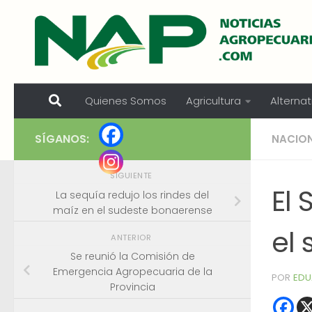
Skip to content
Quienes Somos
Agricultura
Alternat
SÍGANOS:
NACIO
SIGUIENTE
El
La sequía redujo los rindes del
maíz en el sudeste bonaerense
el 
ANTERIOR
Se reunió la Comisión de
Emergencia Agropecuaria de la
POR
EDU
Provincia