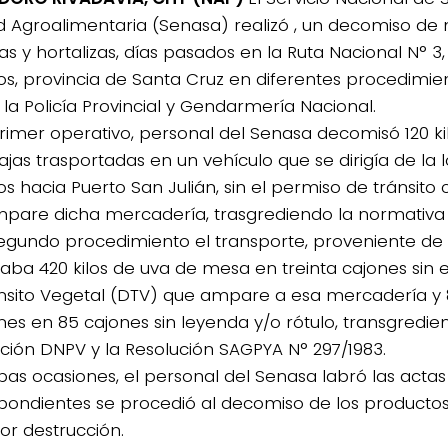
d Agroalimentaria (Senasa) realizó , un decomiso de m
as y hortalizas, días pasados en la Ruta Nacional N° 3
os, provincia de Santa Cruz en diferentes procedimie
 la Policía Provincial y Gendarmería Nacional.
primer operativo, personal del Senasa decomisó 120 ki
ajas trasportadas en un vehículo que se dirigía de la 
os hacia Puerto San Julián, sin el permiso de tránsito
pare dicha mercadería, trasgrediendo la normativa 
segundo procedimiento el transporte, proveniente de 
daba 420 kilos de uva de mesa en treinta cajones sin
nsito Vegetal (DTV) que ampare a esa mercadería y 8
es en 85 cajones sin leyenda y/o rótulo, transgredie
ición DNPV y la Resolución SAGPYA N° 297/1983.
as ocasiones, el personal del Senasa labró las actas
pondientes se procedió al decomiso de los productos
or destrucción.