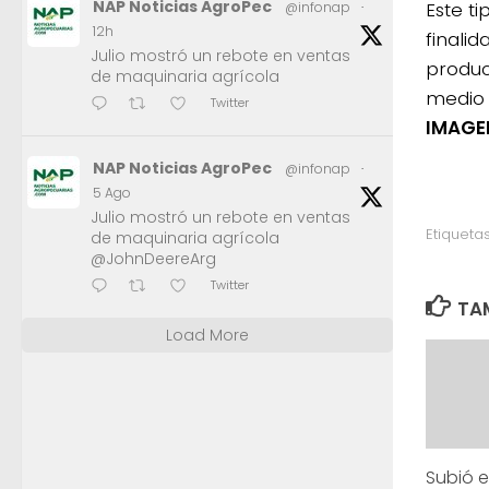
NAP Noticias AgroPec
Este t
@infonap
·
12h
finali
Julio mostró un rebote en ventas
produc
de maquinaria agrícola
medio 
Twitter
IMAGEN
NAP Noticias AgroPec
@infonap
·
5 Ago
Julio mostró un rebote en ventas
Etiquetas
de maquinaria agrícola
@JohnDeereArg
Twitter
TAM
Load More
Subió 