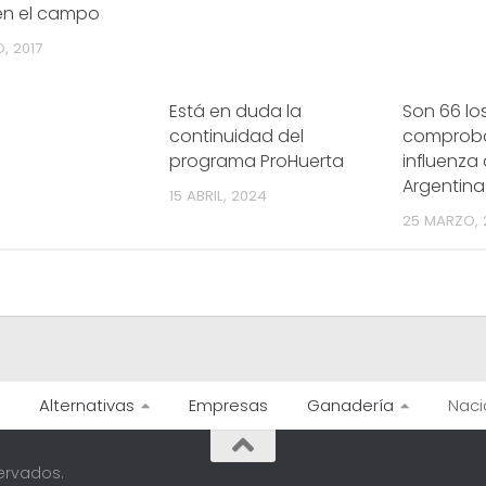
 en el campo
, 2017
Está en duda la
Son 66 lo
continuidad del
comprob
programa ProHuerta
influenza 
Argentina
15 ABRIL, 2024
25 MARZO, 
Alternativas
Empresas
Ganadería
Naci
ervados.