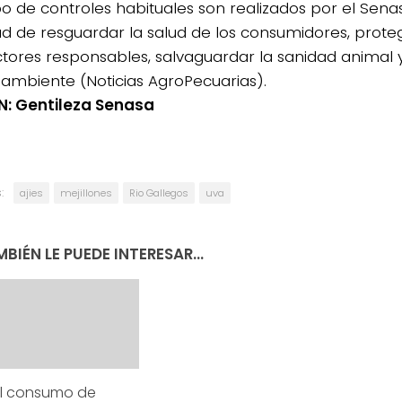
ipo de controles habituales son realizados por el Sena
dad de resguardar la salud de los consumidores, proteg
tores responsables, salvaguardar la sanidad animal y
ambiente (Noticias AgroPecuarias).
: Gentileza Senasa
:
ajies
mejillones
Rio Gallegos
uva
BIÉN LE PUEDE INTERESAR...
el consumo de