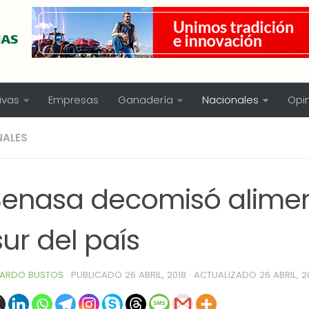
ivas
Empresas
Ganadería
Nacionales
Opi
NALES
 Senasa decomisó alime
sur del país
ARDO BUSTOS
· PUBLICADO
26 ABRIL, 2018
· ACTUALIZADO
26 ABRIL, 2