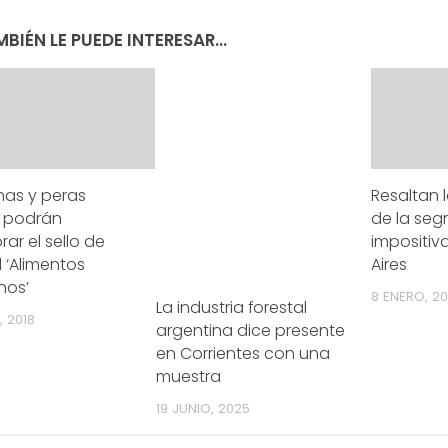
BIÉN LE PUEDE INTERESAR...
as y peras
Resaltan 
s podrán
de la se
rar el sello de
impositiv
 ‘Alimentos
Aires
nos’
8 ENERO, 2
La industria forestal
, 2018
argentina dice presente
en Corrientes con una
muestra
19 JUNIO, 2025