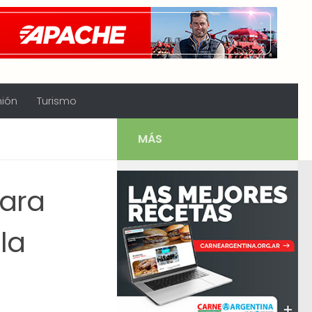
nión
Turismo
MÁS
para
lla