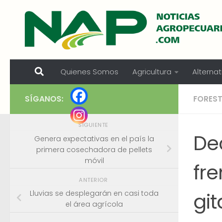
Skip to content
Quienes Somos
Agricultura
Alternat
SÍGANOS:
FORES
SIGUIENTE
Dec
Genera expectativas en el país la
primera cosechadora de pellets
móvil
fre
ANTERIOR
git
Lluvias se desplegarán en casi toda
el área agrícola