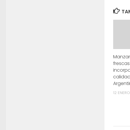
TAM
Manzan
fresca
incorpo
calidad
Argenti
12 ENERO