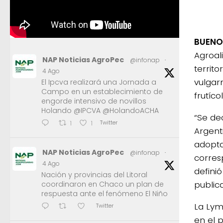
BUENOS
Agroal
NAP Noticias AgroPec
@infonap
·
territ
4 Ago
vulgar
El Ipcva realizará una Jornada a
Campo en un establecimiento de
frutíco
engorde intensivo de novillos
Holando @IPCVA @HolandoACHA
“Se dec
Twitter
1
1
Argent
adopta
NAP Noticias AgroPec
@infonap
·
corresp
4 Ago
definió
Nación y provincias del Litoral
publica
coordinaron en Chaco un plan de
respuesta ante el fenómeno El Niño
La Lym
Twitter
en el 