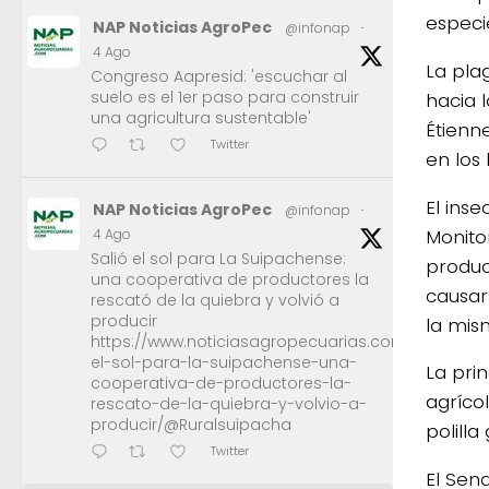
especi
NAP Noticias AgroPec
@infonap
·
4 Ago
La pla
Congreso Aapresid: 'escuchar al
suelo es el 1er paso para construir
hacia 
una agricultura sustentable'
Étienn
Twitter
en los
El inse
NAP Noticias AgroPec
@infonap
·
Monito
4 Ago
Salió el sol para La Suipachense:
produc
una cooperativa de productores la
causar
rescató de la quiebra y volvió a
producir
la mis
https://www.noticiasagropecuarias.com/2026/08/0
el-sol-para-la-suipachense-una-
La pri
cooperativa-de-productores-la-
agrícol
rescato-de-la-quiebra-y-volvio-a-
producir/@Ruralsuipacha
polill
Twitter
El Sen