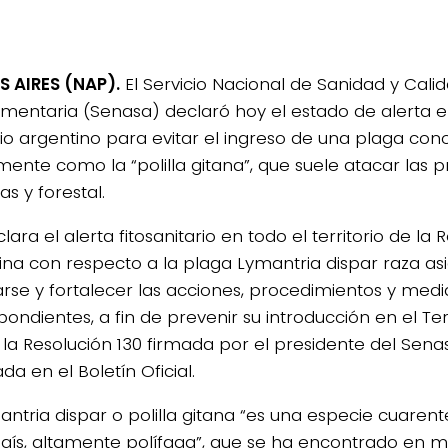
 AIRES (NAP).
El Servicio Nacional de Sanidad y Cali
imentaria (Senasa) declaró hoy el estado de alerta e
orio argentino para evitar el ingreso de una plaga con
mente como la “polilla gitana”, que suele atacar las 
las y forestal.
lara el alerta fitosanitario en todo el territorio de la 
ina con respecto a la plaga Lymantria dispar raza as
rse y fortalecer las acciones, procedimientos y medid
ondientes, a fin de prevenir su introducción en el Terr
 la Resolución 130 firmada por el presidente del Senas
da en el Boletín Oficial.
antria dispar o polilla gitana “es una especie cuaren
país, altamente polífaga”, que se ha encontrado en 