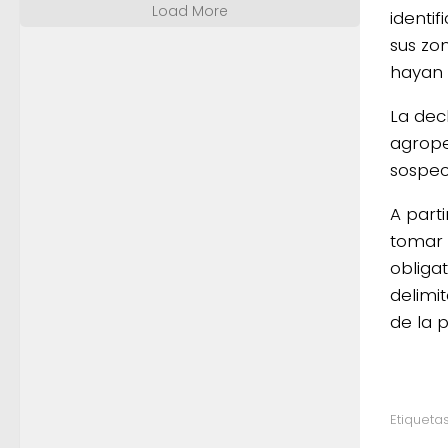
Load More
identi
sus zo
hayan 
La dec
agrope
sospec
A part
tomar 
obliga
delimi
de la 
Etiquetas