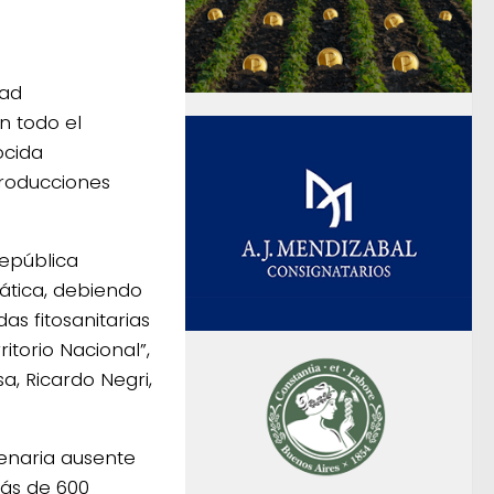
dad
n todo el
ocida
producciones
República
iática, debiendo
as fitosanitarias
itorio Nacional”,
a, Ricardo Negri,
tenaria ausente
más de 600