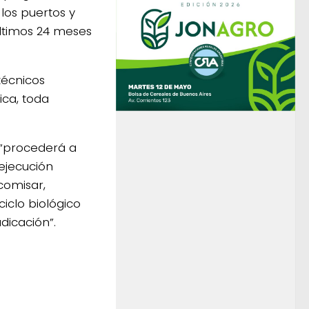
los puertos y
últimos 24 meses
técnicos
ca, toda
 “procederá a
ejecución
comisar,
iclo biológico
dicación”.