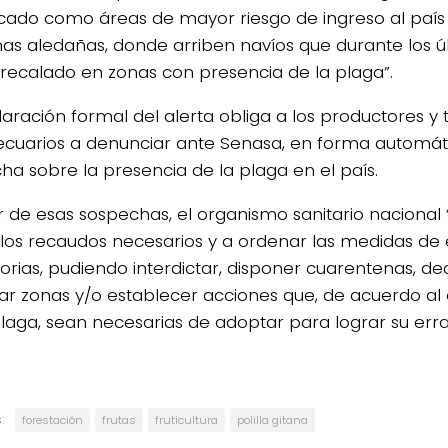
ficado como áreas de mayor riesgo de ingreso al país 
nas aledañas, donde arriben navíos que durante los 
recalado en zonas con presencia de la plaga”.
laración formal del alerta obliga a los productores y 
cuarios a denunciar ante Senasa, en forma automáti
ha sobre la presencia de la plaga en el país.
ir de esas sospechas, el organismo sanitario nacional
los recaudos necesarios y a ordenar las medidas de 
torias, pudiendo interdictar, disponer cuarentenas, de
tar zonas y/o establecer acciones que, de acuerdo al c
plaga, sean necesarias de adoptar para lograr su erra
:
forestación
frutas
fruticultura
polilla gitana