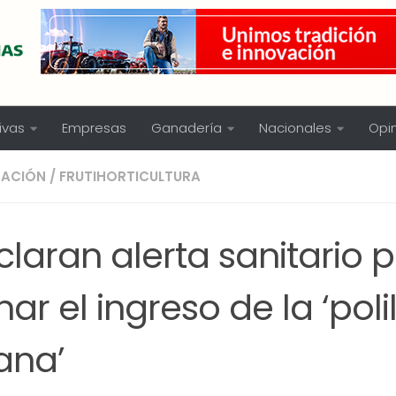
ivas
Empresas
Ganadería
Nacionales
Opi
TACIÓN
/
FRUTIHORTICULTURA
laran alerta sanitario 
nar el ingreso de la ‘poli
ana’