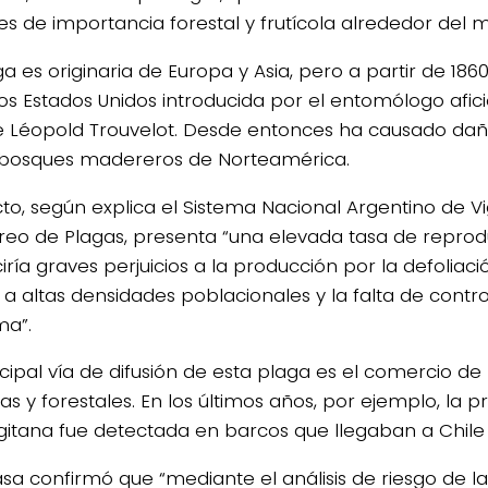
es de importancia forestal y frutícola alrededor del 
ga es originaria de Europa y Asia, pero a partir de 18
los Estados Unidos introducida por el entomólogo afi
e Léopold Trouvelot. Desde entonces ha causado daño
 bosques madereros de Norteamérica.
cto, según explica el Sistema Nacional Argentino de Vi
reo de Plagas, presenta “una elevada tasa de reprodu
iría graves perjuicios a la producción por la defoliac
 a altas densidades poblacionales y la falta de contro
ma”.
4/salio-
ncipal vía de difusión de esta plaga es el comercio d
as y forestales. En los últimos años, por ejemplo, la p
a gitana fue detectada en barcos que llegaban a Chile
asa confirmó que “mediante el análisis de riesgo de l