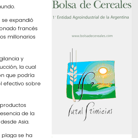
mundo.
60 se expandió
cionado francés
s millonarios
gilancia y
cción, la cual
ión que podría
l efectivo sobre
e productos
resencia de la
 desde Asia.
a plaga se ha