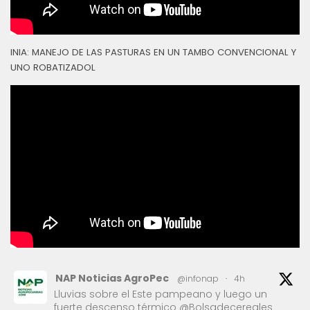
INIA: MANEJO DE LAS PASTURAS EN UN TAMBO CONVENCIONAL Y
UNO ROBATIZADOL
NAP Noticias AgroPec
@infonap
·
4h
Lluvias sobre el Este pampeano y luego un
fuerte descenso térmico @Bolsadecereales