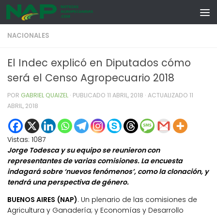
Skip to content
NACIONALES
El Indec explicó en Diputados cómo
será el Censo Agropecuario 2018
POR
GABRIEL QUAIZEL
· PUBLICADO
11 ABRIL, 2018
· ACTUALIZADO
11
ABRIL, 2018
Vistas:
1087
Jorge Todesca y su equipo se reunieron con
representantes de varias comisiones. La encuesta
indagará sobre ‘nuevos fenómenos’, como la clonación, y
tendrá una perspectiva de género.
BUENOS AIRES (NAP)
. Un plenario de las comisiones de
Agricultura y Ganadería; y Economías y Desarrollo