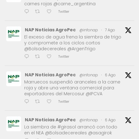
carnes rojas @carne_argentina
Twitter
NAP Noticias AgroPec
@infonap
·
7 Ago
El exceso de agua frena la siembra de trigo
y compromete a los ciclos cortos
@Bolsadecereales @ArgenTrigo
Twitter
NAP Noticias AgroPec
@infonap
·
6 Ago
Marruecos suspendió aranceles a la carne
roja y abre una ventana comercial para
exportadores del Mercosur @IPCVA
Twitter
NAP Noticias AgroPec
@infonap
·
6 Ago
La siembra de #girasol arrancó con todo
en el NEA @Bolsadecereales @asagirok