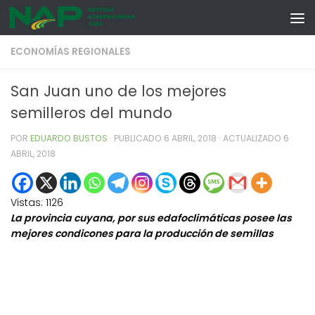
Skip to content
ECONOMÍAS REGIONALES
San Juan uno de los mejores
semilleros del mundo
POR
EDUARDO BUSTOS
· PUBLICADO
6 ABRIL, 2018
· ACTUALIZADO
6
ABRIL, 2018
Vistas:
1126
La provincia cuyana, por sus edafoclimáticas posee las
mejores condicones para la producción de semillas