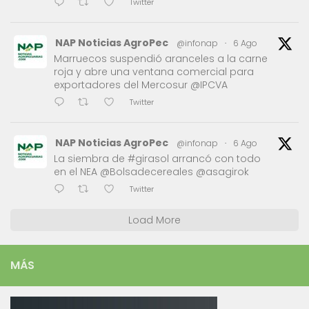
Twitter
NAP Noticias AgroPec
@infonap
·
6 Ago
Marruecos suspendió aranceles a la carne
roja y abre una ventana comercial para
exportadores del Mercosur @IPCVA
Twitter
NAP Noticias AgroPec
@infonap
·
6 Ago
La siembra de #girasol arrancó con todo
en el NEA @Bolsadecereales @asagirok
Twitter
Load More
MÁS