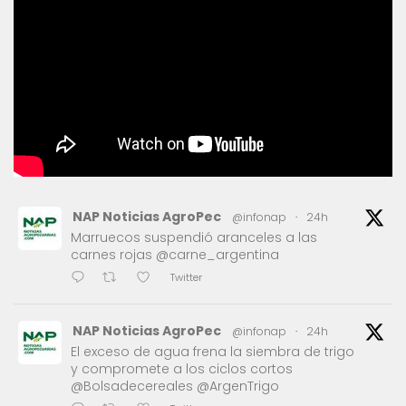
NAP Noticias AgroPec
@infonap
·
24h
Marruecos suspendió aranceles a las
carnes rojas @carne_argentina
Twitter
NAP Noticias AgroPec
@infonap
·
24h
El exceso de agua frena la siembra de trigo
y compromete a los ciclos cortos
@Bolsadecereales @ArgenTrigo