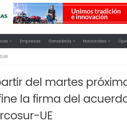
ivas
Empresas
Ganadería
Nacionales
Opi
SUR
artir del martes próxim
ine la firma del acuerd
rcosur-UE