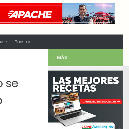
nión
Turismo
MÁS
o se
o