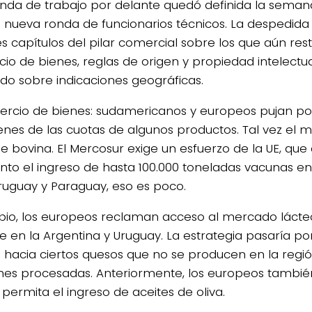
nda de trabajo por delante quedó definida la seman
 nueva ronda de funcionarios técnicos. La despedida 
s capítulos del pilar comercial sobre los que aún rest
io de bienes, reglas de origen y propiedad intelectua
do sobre indicaciones geográficas.
rcio de bienes: sudamericanos y europeos pujan por 
nes de las cuotas de algunos productos. Tal vez el m
ne bovina. El Mercosur exige un esfuerzo de la UE, que
o el ingreso de hasta 100.000 toneladas vacunas en 
ruguay y Paraguay, eso es poco.
io, los europeos reclaman acceso al mercado láct
e en la Argentina y Uruguay. La estrategia pasaría por
 hacia ciertos quesos que no se producen en la regi
ches procesadas. Anteriormente, los europeos tambi
permita el ingreso de aceites de oliva.