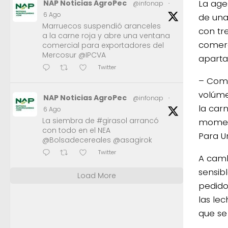
La age
NAP Noticias AgroPec
@infonap
·
6 Ago
de una
Marruecos suspendió aranceles
con tre
a la carne roja y abre una ventana
comerc
comercial para exportadores del
Mercosur @IPCVA
aparta
Twitter
– Come
volúme
NAP Noticias AgroPec
@infonap
·
la car
6 Ago
La siembra de #girasol arrancó
moment
con todo en el NEA
Para U
@Bolsadecereales @asagirok
Twitter
A camb
sensibl
Load More
pedido
las le
que se 