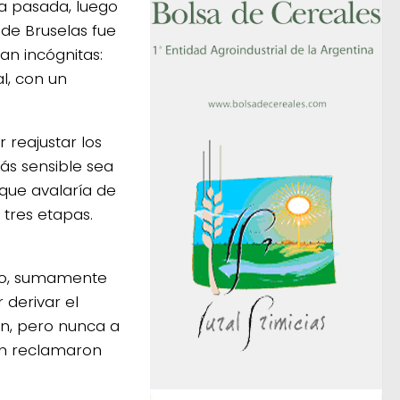
a pasada, luego
de Bruselas fue
an incógnitas:
l, con un
reajustar los
ás sensible sea
 que avalaría de
tres etapas.
eo, sumamente
 derivar el
ón, pero nunca a
én reclamaron