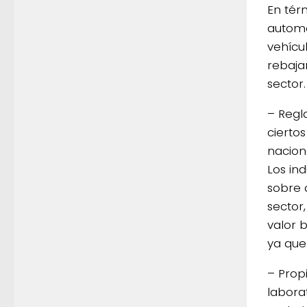
En tér
automo
vehícu
rebaja
sector
– Regl
cierto
nacion
Los in
sobre 
sector
valor 
ya que
– Prop
labora