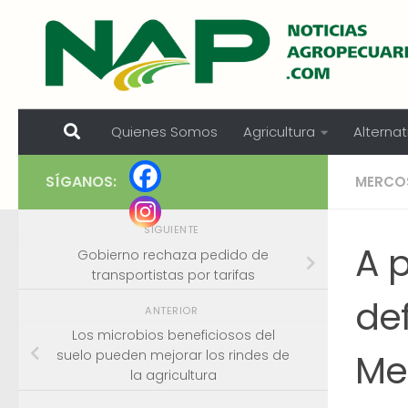
Skip to content
Quienes Somos
Agricultura
Alternat
SÍGANOS:
MERCO
SIGUIENTE
A p
Gobierno rechaza pedido de
transportistas por tarifas
def
ANTERIOR
Los microbios beneficiosos del
Me
suelo pueden mejorar los rindes de
la agricultura