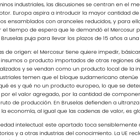
minos industriales, las discusiones se centran en el m
tor. Europa aspira a introducir la mayor cantidad de
los ensamblados con aranceles reducidos, y para ell
r el tiempo de espera que le demandó el Mercosur p
. Bruselas puja para llevar los plazos de 15 años a un
as de origen: el Mercosur tiene quiere impedir, básic
s insumos o producto importados de otras regiones 
alizados y se vendan como un producto local de la in
dustriales temen que el bloque sudamericano atenúe lo
qué es y qué no un producto europeo, lo que se dete
, por el valor agregado, por la cantidad de componen
bruto de producción. En Bruselas defienden a ultranza 
 la economía, al igual que las cadenas de valor, es gl
iedad intelectual: este apartado toca sensiblemente 
torios y a otras industrias del conocimiento. La UE re