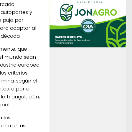
ercado
 autopartes y
o puja por
ara adaptar al
a década.
amente, que
del mundo sean
dustria europea.
s criterios
rmina, según el
tes, o por el
la triangulación,
obal.
a los
clama un uso