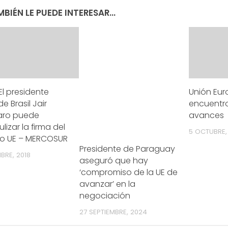
BIÉN LE PUEDE INTERESAR...
 El presidente
Unión Eu
e Brasil Jair
encuentro
aro puede
avances
lizar la firma del
5 OCTUBRE,
o UE – MERCOSUR
Presidente de Paraguay
MBRE, 2018
aseguró que hay
‘compromiso de la UE de
avanzar’ en la
negociación
27 SEPTIEMBRE, 2024