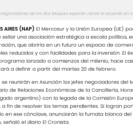
 negociadores de los dos bloques esperan cerrar el acuerdo en l
 AIRES (NAP)
El Mercosur y la Unión Europea (UE) po
e sellar una asociación estratégica a escala política,
ación, que abriría en un futuro un espacio de comer
es reducidos y con facilidades para la inversión. El éx
programa lanzado a comienzos del milenio, hace casi
rá a definir a partir del martes 20 de febrero.
a se reunirán en Asunción los jefes negociadores del 
ario de Relaciones Económicas de la Cancillería, Hora
egado argentino) con la legada de la Comisión Europ
a, a fin de resolver los temas pendientes. Si logran po
o en ese cónclave, anunciarán la fumata blanca del
o, señaló el diario El Cronista.