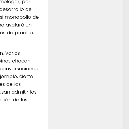
mologar, por
 desarrollo de
asi monopolio de
no avalará un
tos de prueba,
n. Varios
vinos chocan
s conversaciones
jemplo, cierto
es de las
san admitir los
ación de los