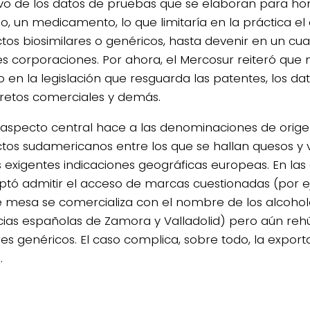
ivo de los datos de pruebas que se elaboran para ho
o, un medicamento, lo que limitaría en la práctica el
tos biosimilares o genéricos, hasta devenir en un cu
s corporaciones. Por ahora, el Mercosur reiteró que 
 en la legislación que resguarda las patentes, los da
cretos comerciales y demás.
o aspecto central hace a las denominaciones de orige
tos sudamericanos entre los que se hallan quesos y 
s exigentes indicaciones geográficas europeas. En la
ptó admitir el acceso de marcas cuestionadas (por e
e mesa se comercializa con el nombre de los alcohol
cias españolas de Zamora y Valladolid) pero aún rehú
s genéricos. El caso complica, sobre todo, la export
.