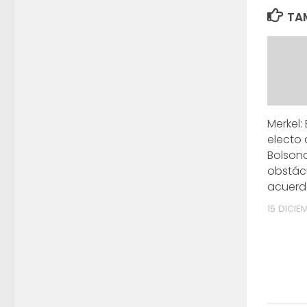
TAM
Merkel:
electo d
Bolson
obstácu
acuerd
15 DICIE