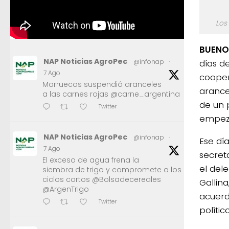
Los
BUENOS
NAP Noticias AgroPec
días d
@infonap
·
7 Ago
cooper
Marruecos suspendió aranceles
arancel
a las carnes rojas @carne_argentina
de un 
Twitter
empeza
NAP Noticias AgroPec
@infonap
·
Ese dí
7 Ago
secret
El exceso de agua frena la
el del
siembra de trigo y compromete a los
ciclos cortos @Bolsadecereales
Gallin
@ArgenTrigo
acuerd
Twitter
polític