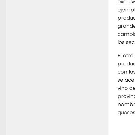
exclus
ejempl
produc
grande
cambio
los se
El otr
produc
con la
se ace
vino d
provin
nombre
quesos