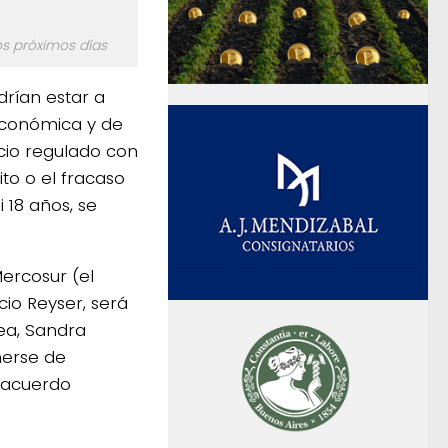
os próximos días
drían estar a
 económica y de
cio regulado con
ito o el fracaso
 18 años, se
Mercosur (el
cio Reyser, será
ea, Sandra
nerse de
 acuerdo