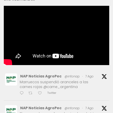
NAP Noticias AgroPec
@infonap
·
7 Ago
Marruecos suspendió aranceles a las
carnes rojas @carne_argentina
Twitter
NAP Noticias AgroPec
@infonap
·
7 Ago