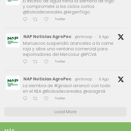
El exceso de agua frena la siembra de trigo
y compromete a los ciclos cortos
@Bolsadecereales @ArgenTrigo
Twitter
NAP Noticias AgroPec
@infonap
·
6 Ago
Marruecos suspendió aranceles a la carne
roja y abre una ventana comercial para
exportadores del Mercosur @IPCVA
Twitter
NAP Noticias AgroPec
@infonap
·
6 Ago
La siembra de #girasol arrancó con todo
en el NEA @Bolsadecereales @asagirok
Twitter
Load More
MÁS