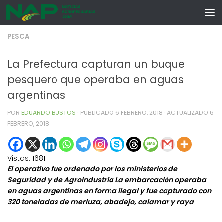
Skip to content
PESCA
La Prefectura capturan un buque
pesquero que operaba en aguas
argentinas
POR
EDUARDO BUSTOS
· PUBLICADO
6 FEBRERO, 2018
· ACTUALIZADO
6
FEBRERO, 2018
Vistas:
1681
El operativo fue ordenado por los ministerios de
Seguridad y de Agroindustria La embarcación operaba
en aguas argentinas en forma ilegal y fue capturado con
320 toneladas de merluza, abadejo, calamar y raya