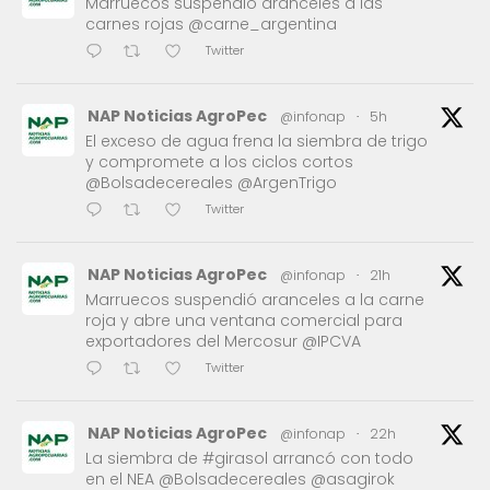
Marruecos suspendió aranceles a las
carnes rojas @carne_argentina
Twitter
NAP Noticias AgroPec
@infonap
·
5h
El exceso de agua frena la siembra de trigo
y compromete a los ciclos cortos
@Bolsadecereales @ArgenTrigo
Twitter
NAP Noticias AgroPec
@infonap
·
21h
Marruecos suspendió aranceles a la carne
roja y abre una ventana comercial para
exportadores del Mercosur @IPCVA
Twitter
NAP Noticias AgroPec
@infonap
·
22h
La siembra de #girasol arrancó con todo
en el NEA @Bolsadecereales @asagirok