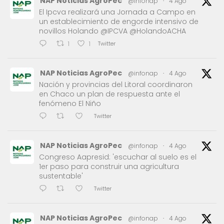
NAP Noticias AgroPec
@infonap
·
4 Ago
El Ipcva realizará una Jornada a Campo en
un establecimiento de engorde intensivo de
novillos Holando @IPCVA @HolandoACHA
Twitter
1
1
NAP Noticias AgroPec
@infonap
·
4 Ago
Nación y provincias del Litoral coordinaron
en Chaco un plan de respuesta ante el
fenómeno El Niño
Twitter
NAP Noticias AgroPec
@infonap
·
4 Ago
Congreso Aapresid: 'escuchar al suelo es el
1er paso para construir una agricultura
sustentable'
Twitter
NAP Noticias AgroPec
@infonap
·
4 Ago