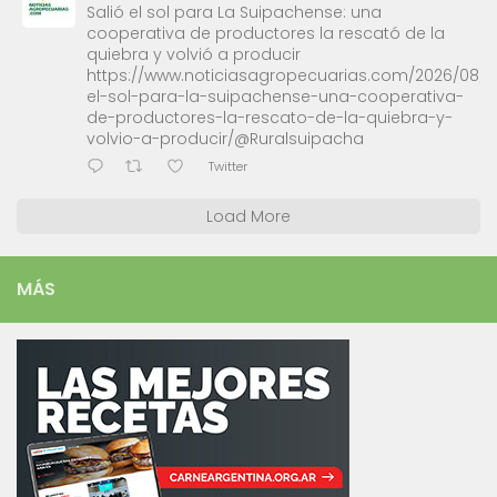
Salió el sol para La Suipachense: una
cooperativa de productores la rescató de la
quiebra y volvió a producir
https://www.noticiasagropecuarias.com/2026/08/0
el-sol-para-la-suipachense-una-cooperativa-
de-productores-la-rescato-de-la-quiebra-y-
volvio-a-producir/@Ruralsuipacha
Twitter
Load More
MÁS