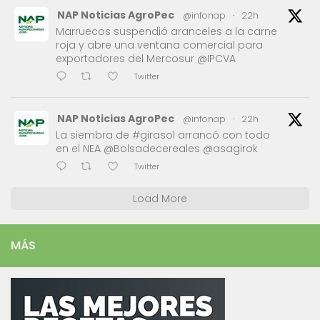
NAP Noticias AgroPec
@infonap
·
22h
Marruecos suspendió aranceles a la carne
roja y abre una ventana comercial para
exportadores del Mercosur @IPCVA
Twitter
NAP Noticias AgroPec
@infonap
·
22h
La siembra de #girasol arrancó con todo
en el NEA @Bolsadecereales @asagirok
Twitter
Load More
MÁS