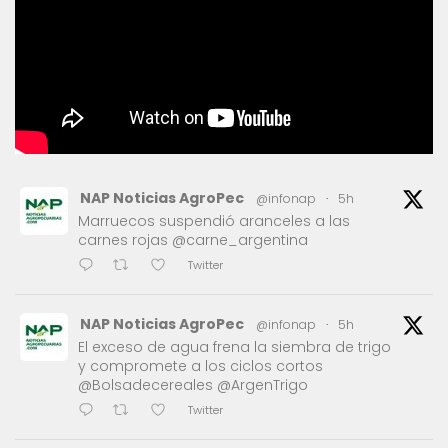
NAP Noticias AgroPec
@infonap
·
5h
Marruecos suspendió aranceles a las
carnes rojas @carne_argentina
Twitter
NAP Noticias AgroPec
@infonap
·
5h
El exceso de agua frena la siembra de trigo
y compromete a los ciclos cortos
@Bolsadecereales @ArgenTrigo
Twitter