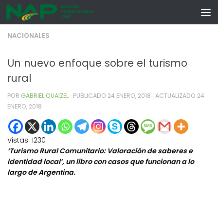
Skip to content
NACIONALES
Un nuevo enfoque sobre el turismo
rural
POR
GABRIEL QUAIZEL
· PUBLICADO
24 ENERO, 2018
· ACTUALIZADO
24
ENERO, 2018
Vistas:
1230
‘Turismo Rural Comunitario: Valoración de saberes e
identidad local’, un libro con casos que funcionan a lo
largo de Argentina.