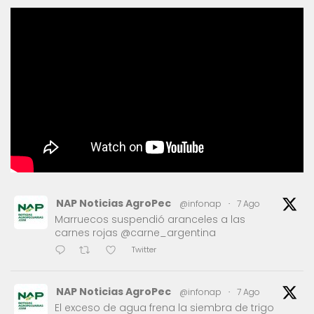
NAP Noticias AgroPec
@infonap
·
7 Ago
Marruecos suspendió aranceles a las
carnes rojas @carne_argentina
Twitter
NAP Noticias AgroPec
@infonap
·
7 Ago
El exceso de agua frena la siembra de trigo