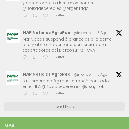
y compromete a los ciclos cortos
@Bolsadecereales @ArgenTrigo
Twitter
NAP Noticias AgroPec
@infonap
·
6 Ago
Marruecos suspendió aranceles a la carne
roja y abre una ventana comercial para
exportadores del Mercosur @IPCVA
Twitter
NAP Noticias AgroPec
@infonap
·
6 Ago
La siembra de #girasol arrancó con todo
en el NEA @Bolsadecereales @asagirok
Twitter
Load More
MÁS