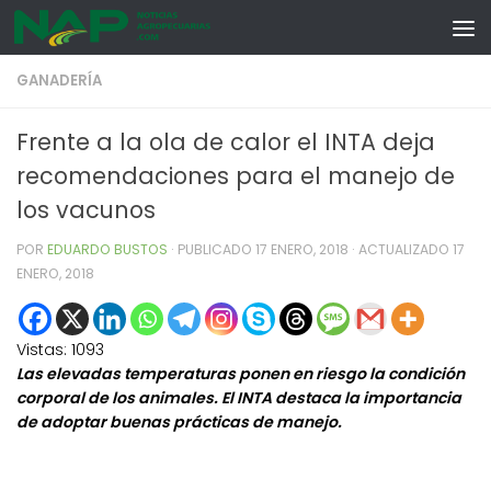
Skip to content
GANADERÍA
Frente a la ola de calor el INTA deja
recomendaciones para el manejo de
los vacunos
POR
EDUARDO BUSTOS
· PUBLICADO
17 ENERO, 2018
· ACTUALIZADO
17
ENERO, 2018
Vistas:
1093
Las elevadas temperaturas ponen en riesgo la condición
corporal de los animales. El INTA destaca la importancia
de adoptar buenas prácticas de manejo.