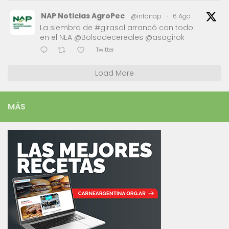
NAP Noticias AgroPec
@infonap
·
6 Ago
La siembra de #girasol arrancó con todo
en el NEA @Bolsadecereales @asagirok
Twitter
Load More
MÁS