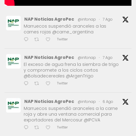
NAP Noticias AgroPec
@infonap
·
7 Ago
Marruecos suspendió aranceles a las
carnes rojas @carne_argentina
Twitter
NAP Noticias AgroPec
@infonap
·
7 Ago
El exceso de agua frena la siembra de trigo
y compromete a los ciclos cortos
@Bolsadecereales @ArgenTrigo
Twitter
NAP Noticias AgroPec
@infonap
·
6 Ago
Marruecos suspendió aranceles a la carne
roja y abre una ventana comercial para
exportadores del Mercosur @IPCVA
Twitter