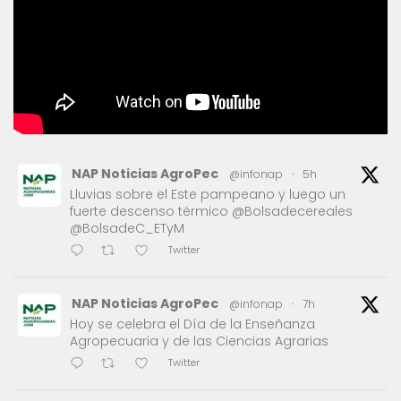
NAP Noticias AgroPec
@infonap
·
5h
Lluvias sobre el Este pampeano y luego un
fuerte descenso térmico @Bolsadecereales
@BolsadeC_ETyM
Twitter
NAP Noticias AgroPec
@infonap
·
7h
Hoy se celebra el Día de la Enseñanza
Agropecuaria y de las Ciencias Agrarias
Twitter