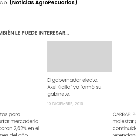
cio.
(Noticias AgroPecuarias)
BIÉN LE PUEDE INTERESAR...
El gobernador electo,
Axel Kicillof ya formó su
gabinete.
10 DICIEMBRE, 2019
stos para
CARBAP: Pe
ortar mercadería
malestar 
aron 2,62% en el
continuid
 mes del año
retencion