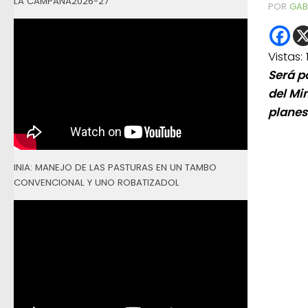
LA CAMPAÑA2026-27
POR
GAB
Vistas:
Será po
del Mi
planes
INIA: MANEJO DE LAS PASTURAS EN UN TAMBO
CONVENCIONAL Y UNO ROBATIZADOL