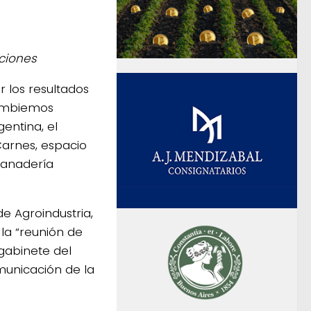
cciones
r los resultados
 Cambiemos
entina, el
Carnes, espacio
ganadería
e Agroindustria,
la “reunión de
 gabinete del
municación de la