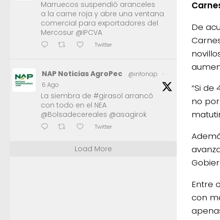
Carne
Marruecos suspendió aranceles
a la carne roja y abre una ventana
comercial para exportadores del
De acu
Mercosur @IPCVA
Carnes
Twitter
novill
aument
NAP Noticias AgroPec
@infonap
·
6 Ago
“Si de 
La siembra de #girasol arrancó
no por
con todo en el NEA
matuti
@Bolsadecereales @asagirok
Twitter
Además
avanza
Load More
Gobier
Entre 
con má
apenas