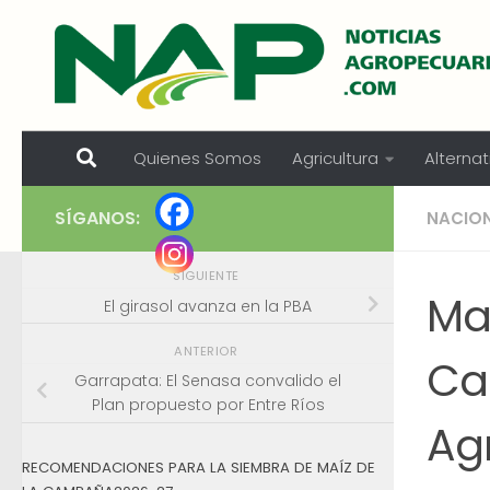
Skip to content
Quienes Somos
Agricultura
Alternat
SÍGANOS:
NACIO
SIGUIENTE
Ma
El girasol avanza en la PBA
ANTERIOR
Ca
Garrapata: El Senasa convalido el
Plan propuesto por Entre Ríos
Ag
RECOMENDACIONES PARA LA SIEMBRA DE MAÍZ DE