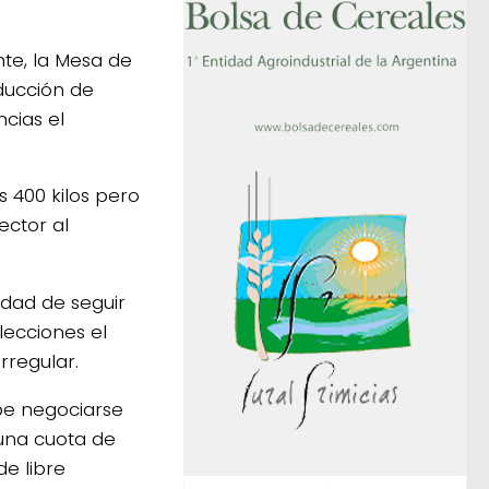
nte, la Mesa de
ducción de
cias el
s 400 kilos pero
ector al
idad de seguir
lecciones el
rregular.
be negociarse
una cuota de
e libre