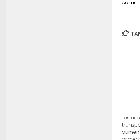
comer
TAM
Los co
transp
aument
primer