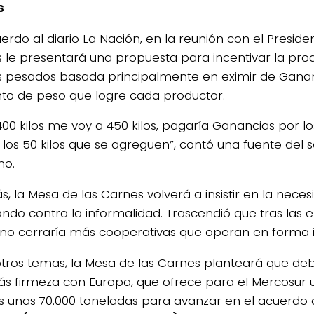
s
erdo al diario La Nación, en la reunión con el Preside
 le presentará una propuesta para incentivar la pro
os pesados basada principalmente en eximir de Ganan
o de peso que logre cada productor.
400 kilos me voy a 450 kilos, pagaría Ganancias por lo
 los 50 kilos que se agreguen”, contó una fuente del s
no.
, la Mesa de las Carnes volverá a insistir en la neces
ndo contra la informalidad. Trascendió que tras las e
no cerraría más cooperativas que operan en forma i
otros temas, la Mesa de las Carnes planteará que de
s firmeza con Europa, que ofrece para el Mercosur 
 unas 70.000 toneladas para avanzar en el acuerdo d