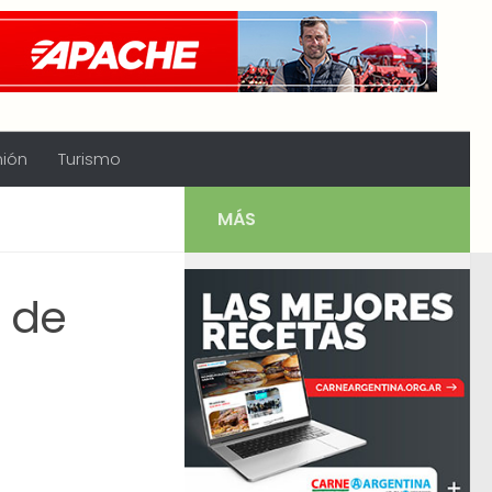
nión
Turismo
MÁS
a de