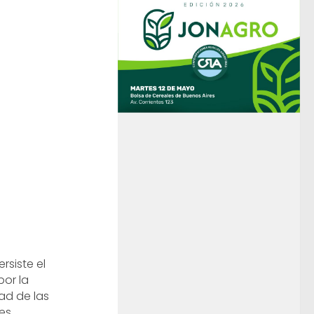
rsiste el
por la
ad de las
es