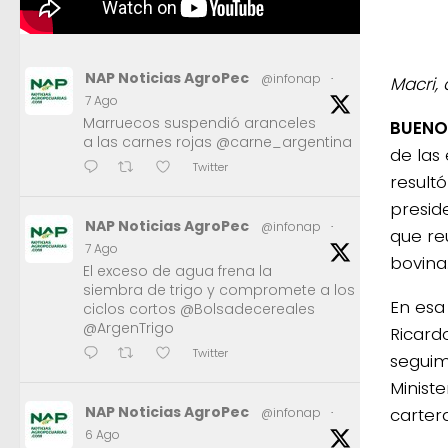
NAP Noticias AgroPec
@infonap
·
Macri,
7 Ago
Marruecos suspendió aranceles
BUENOS
a las carnes rojas @carne_argentina
de las 
Twitter
result
presid
NAP Noticias AgroPec
@infonap
·
que re
7 Ago
bovina
El exceso de agua frena la
siembra de trigo y compromete a los
En esa
ciclos cortos @Bolsadecereales
@ArgenTrigo
Ricard
Twitter
seguim
Minist
NAP Noticias AgroPec
cartera
@infonap
·
6 Ago