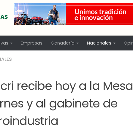
ivas
Empresas
Ganadería
Nacionales
Opi
NALES
cri recibe hoy a la Mes
rnes y al gabinete de
roindustria